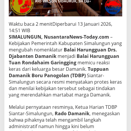
r
s
.
D
j
Waktu baca 2 menit
Diperbarui 13 Januari 2026,
a
14:51 WIB
b
SIMALUNGUN, NusantaraNews-Today.com
–
e
Kebijakan Pemerintah Kabupaten Simalungun yang
n
t
mengubah nomenklatur
Balai Harungguan Drs.
e
Djabanten Damanik
menjadi
Balai Harungguan
n
Tuan Rondahaim Garingging
memicu reaksi
D
keras dari keluarga besar Damanik.
Tuppuan
a
m
Damanik Boru Panogolan (TDBP)
Siantar-
a
Simalungun secara resmi menyatakan protes keras
n
dan menilai kebijakan tersebut sebagai tindakan
i
yang merendahkan martabat marga Damanik.
k
:
Melalui pernyataan resminya, Ketua Harian TDBP
Siantar-Simalungun,
Rado Damanik
, menegaskan
bahwa pihaknya telah mengambil langkah
administratif namun hingga kini belum