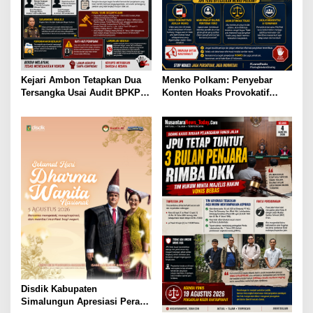
Kejari Ambon Tetapkan Dua
Menko Polkam: Penyebar
Tersangka Usai Audit BPKP
Konten Hoaks Provokatif
Ungkap Kerugian Negara
Akan Ditindak Tegas
Rp18,97 Miliar di PT Dok
Waiame
Disdik Kabupaten
Simalungun Apresiasi Peran