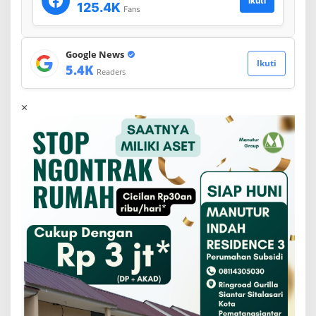
Ikuti
125.4K
Fans
Google News
Ikuti
5.4K
Readers
×