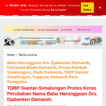
L
🚀
PROMO 2026:
Website Terima Beres (NVMe Unlimited
Cek
e
×
+ Gratis Domain) Mulai
Rp 2,5 Juta!
Paket
w
a
Home
Nasional
Aceh
Berita
Sumatra Utara
Jakarta
t
i
k
e
k
o
n
t
e
News
/
Berita utama
T
n
D
Balai Harungguan Drs. Djabenten Damanik
,
B
Fernando Albert Damanik
,
Protes Pemkab
P
Simalungun.
,
Rado Damanik
S
,
TDBP Siantar
i
Simalungun
,
Tuppuan Damanik Boru
a
Panogolan
n
TDBP Siantar-Simalungun Protes Keras
t
a
Perubahan Nama Balai Harungguan Drs.
r
Djabenten Damanik:
-
S