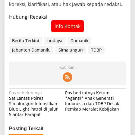
koreksi, klarifikasi, atau hak jawab kepada redaksi.
Hubungi Redaksi
Info Kontak
Berita Terkini
budaya
Damanik
Jabanten Damanik.
Simalungun
TDBP
Ikuti Kami
N
Pos sebelumnya
Pos berikutnya
Ketum
Sat Lantas Polres
*Agensi* Anak Generasi
a
Simalungun Intensifkan
Indonesia dan TDBP Desak
Blue Light Patrol di Jalur
Pemkab Meralat Kebijakan
v
Siantar-Parapat
i
g
Posting Terkait