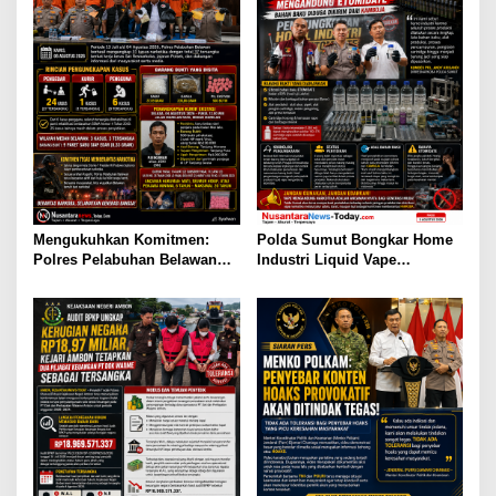
Mengukuhkan Komitmen:
Polda Sumut Bongkar Home
Polres Pelabuhan Belawan
Industri Liquid Vape
Ungkap 31 Kasus Narkotika,
Beretomidate, Bahan Baku
Amankan 37 Tersangka
Diduga dari Kamboja