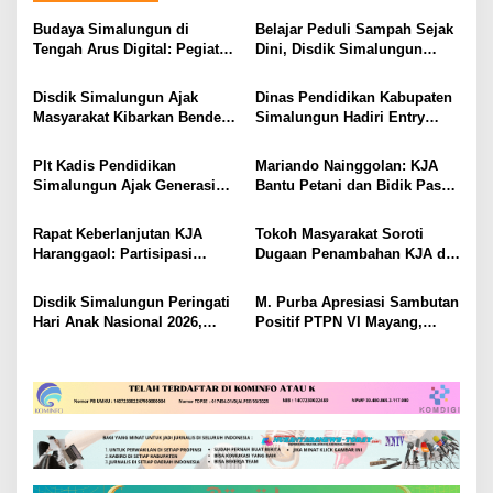
a
s
Budaya Simalungun di
Belajar Peduli Sampah Sejak
Tengah Arus Digital: Pegiat
Dini, Disdik Simalungun
i
Budaya dan AGENSI Ajak
Perkuat Pendidikan Karakter
Generasi Muda Menjaga
Berwawasan Lingkungan
p
Disdik Simalungun Ajak
Dinas Pendidikan Kabupaten
Identitas Leluhur
Masyarakat Kibarkan Bendera
Simalungun Hadiri Entry
o
Merah Putih Sepanjang
Meeting di Kejaksaan Negeri
s
Agustus 2026
Simalungun, Perkuat Sinergi
Plt Kadis Pendidikan
Mariando Nainggolan: KJA
dan Tata Kelola Pemerintahan
Simalungun Ajak Generasi
Bantu Petani dan Bidik Pasar
Muda Teladani Semangat
Ekspor Tilapia Haranggaol,
Pengabdian TNI AU di Hari
AMPH dan Dearma Tegaskan
Rapat Keberlanjutan KJA
Tokoh Masyarakat Soroti
Bakti ke-79
Penataan Harus Mengacu
Haranggaol: Partisipasi
Dugaan Penambahan KJA di
Data 2023
Minim, Kesepakatan Strategis
Haranggaol Horisan, Desak
Terwujud
Evaluasi Berbasis Data 2023
Disdik Simalungun Peringati
M. Purba Apresiasi Sambutan
Hari Anak Nasional 2026,
Positif PTPN VI Mayang,
Tegaskan Komitmen
Perkuat Sinergi dengan
Mewujudkan Generasi Cerdas
Media dan Masyarakat
dan Berkarakter