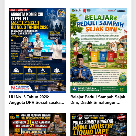
Komitmen Pemberantasan
Budaya dan AGENSI Ajak
Korupsi
Generasi Muda Menjaga
Identitas Leluhur
UU No. 3 Tahun 2026:
Belajar Peduli Sampah Sejak
Anggota DPR Sosialisasikan
Dini, Disdik Simalungun
Perluasan Perlindungan
Perkuat Pendidikan Karakter
Saksi dan Korban di Medan
Berwawasan Lingkungan