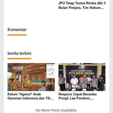
Perempuan dalam
JPU Tetap Tuntut Rimba dkk 3
Pendidikan di Hari Dharma
Bulan Penjara, Tim Hukum
Wanita Nasional 2026
Minta Majelis Hakim Vonis
Bebas
Komentar
berita terkini
Ketum *Agensi* Anak
Respons Cepat Berantas
Generasi Indonesia dan TDBP
Pungli Lae Pondom,
Desak Pemkab Meralat
Pimpinan NusantaraNews-
Kebijakan
Today.com Apresiasi Kinerja
No More Posts Available.
Polres Dairi