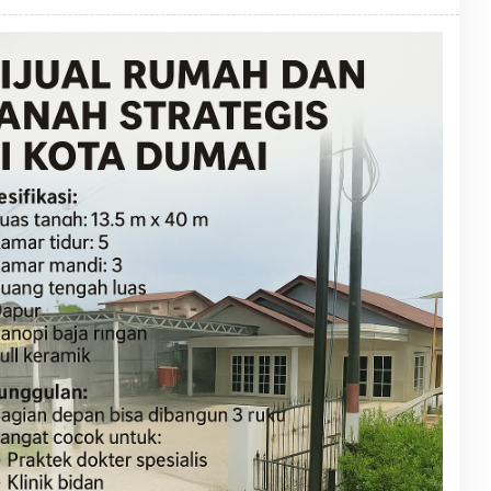
A
K
S
I