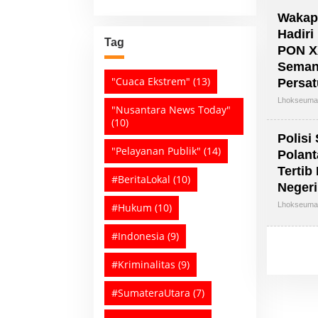
Wakap
Hadiri
Tag
PON X
Seman
"Cuaca Ekstrem"
(13)
Persa
Lhokseum
"Nusantara News Today"
(10)
Polisi
"Pelayanan Publik"
(14)
Polant
Tertib
#BeritaLokal
(10)
Neger
Lhokseum
#Hukum
(10)
#Indonesia
(9)
#Kriminalitas
(9)
#SumateraUtara
(7)