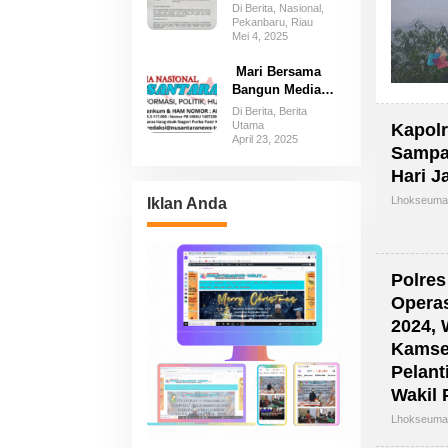
Dilaporkan Hilang
Di Berita, Nasional,
dari Pondok
Pekanbaru, Riau
Mei 4, 2025
Pesantren di
Kampar
️ Mari Bersama
Bangun Media
Rakyat yang Kuat,
Di Berita, Berita
Independen, dan
Utama
Kapol
April 23, 2025
Berintegritas!
Sampa
Hari J
Lhokseum
Iklan Anda
Polre
Operas
2024,
Kamsel
Pelant
Wakil 
Lhokseum