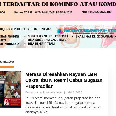
eumawe
Merasa Diresahkan Rayuan LBH
Cakra, Ibu N Resmi Cabut Gugatan
Praperadilan
Berita Utama
,
Lhokseumawe
|
Mei 8, 2026
O
L
Ibu N resmi mencabut gugatan praperadilan dan
E
kuasa hukum LBH Cakra. Ia mengaku merasa
H
diresahkan oleh desakan pihak advokat terhadap
R
E
anaknya, Niko.
D