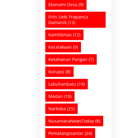
Ekonomi Desa
(9)
Frits Ueki Prapanca
Damanik
(13)
Kamtibmas
(12)
Kecelakaan
(9)
Ketahanan Pangan
(7)
Korupsi
(8)
Labuhanbatu
(19)
Medan
(10)
Narkoba
(25)
NusantaraNewsToday
(8)
Pematangsiantar
(24)