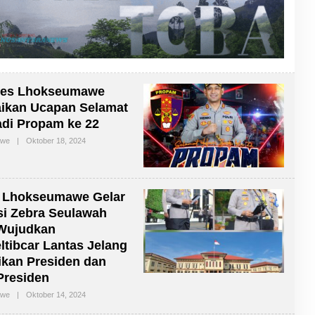
res Lhokseumawe
ikan Ucapan Selamat
adi Propam ke 22
awe
|
Oktober 18, 2024
O
L
E
H
R
E
s Lhokseumawe Gelar
D
A
i Zebra Seulawah
K
 Wujudkan
S
I
tibcar Lantas Jelang
ikan Presiden dan
Presiden
awe
|
Oktober 14, 2024
O
L
E