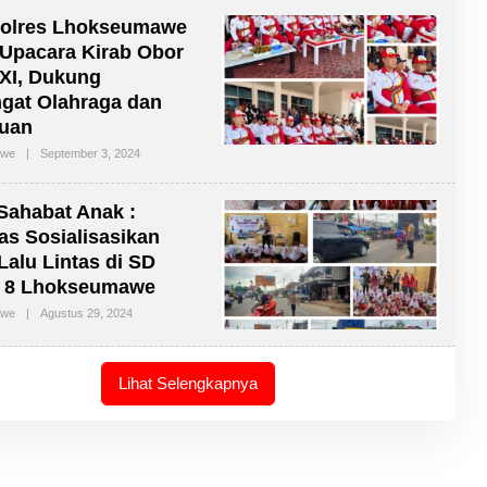
H
olres Lhokseumawe
R
E
 Upacara Kirab Obor
D
XI, Dukung
A
K
gat Olahraga dan
S
I
tuan
awe
|
September 3, 2024
O
L
E
H
 Sahabat Anak :
R
E
as Sosialisasikan
D
 Lalu Lintas di SD
A
K
i 8 Lhokseumawe
S
I
awe
|
Agustus 29, 2024
O
L
E
H
R
Lihat Selengkapnya
E
D
A
K
S
I