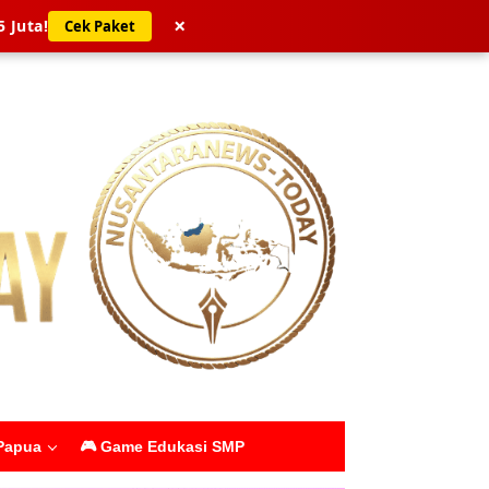
×
5 Juta!
Cek Paket
Papua
🎮 Game Edukasi SMP