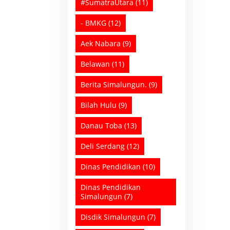
#SumatraUtara
(11)
- BMKG
(12)
Aek Nabara
(9)
Belawan
(11)
Berita Simalungun.
(9)
Bilah Hulu
(9)
Danau Toba
(13)
Deli Serdang
(12)
Dinas Pendidikan
(10)
Dinas Pendidikan
Simalungun
(7)
Disdik Simalungun
(7)