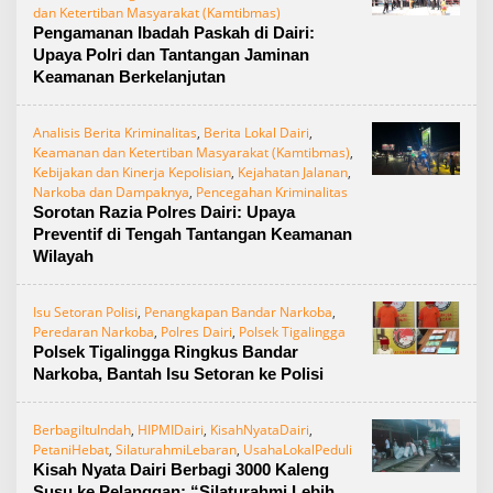
dan Ketertiban Masyarakat (Kamtibmas)
Pengamanan Ibadah Paskah di Dairi:
Upaya Polri dan Tantangan Jaminan
Keamanan Berkelanjutan
Analisis Berita Kriminalitas
,
Berita Lokal Dairi
,
Keamanan dan Ketertiban Masyarakat (Kamtibmas)
,
Kebijakan dan Kinerja Kepolisian
,
Kejahatan Jalanan
,
Narkoba dan Dampaknya
,
Pencegahan Kriminalitas
Sorotan Razia Polres Dairi: Upaya
Preventif di Tengah Tantangan Keamanan
Wilayah
Isu Setoran Polisi
,
Penangkapan Bandar Narkoba
,
Peredaran Narkoba
,
Polres Dairi
,
Polsek Tigalingga
Polsek Tigalingga Ringkus Bandar
Narkoba, Bantah Isu Setoran ke Polisi
BerbagiItuIndah
,
HIPMIDairi
,
KisahNyataDairi
,
PetaniHebat
,
SilaturahmiLebaran
,
UsahaLokalPeduli
Kisah Nyata Dairi Berbagi 3000 Kaleng
Susu ke Pelanggan: “Silaturahmi Lebih