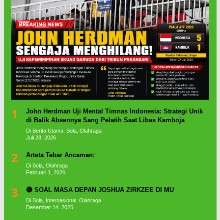
1
John Herdman Uji Mental Timnas Indonesia: Strategi Unik
di Balik Absennya Sang Pelatih Saat Libas Kamboja
Di Berita Utama, Bola, Olahraga
Juli 28, 2026
2
Arteta Tebar Ancaman:
Di Bola, Olahraga
Februari 1, 2026
3
🔴 SOAL MASA DEPAN JOSHUA ZIRKZEE DI MU
Di Bola, Internasional, Olahraga
Desember 14, 2025