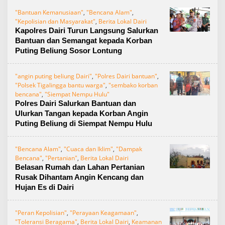
"Bantuan Kemanusiaan"
,
"Bencana Alam"
,
"Kepolisian dan Masyarakat"
,
Berita Lokal Dairi
Kapolres Dairi Turun Langsung Salurkan
Bantuan dan Semangat kepada Korban
Puting Beliung Sosor Lontung
"angin puting beliung Dairi"
,
"Polres Dairi bantuan"
,
"Polsek Tigalingga bantu warga"
,
"sembako korban
bencana"
,
"Siempat Nempu Hulu"
Polres Dairi Salurkan Bantuan dan
Ulurkan Tangan kepada Korban Angin
Puting Beliung di Siempat Nempu Hulu
"Bencana Alam"
,
"Cuaca dan Iklim"
,
"Dampak
Bencana"
,
"Pertanian"
,
Berita Lokal Dairi
Belasan Rumah dan Lahan Pertanian
Rusak Dihantam Angin Kencang dan
Hujan Es di Dairi
"Peran Kepolisian"
,
"Perayaan Keagamaan"
,
"Toleransi Beragama"
,
Berita Lokal Dairi
,
Keamanan