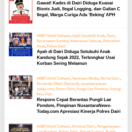
Gawat! Kades di Dairi Diduga Kuasai
Bisnis Judi, Ilegal Logging, dan Galian C
Ilegal, Warga Curiga Ada ‘Beking’ APH
AKBP Otniel Siahaan
,
Ayah Setubuhi Anak
,
Dairi
,
Kecamatan Sumbul
,
Kekerasan Seksual
,
Pelecehan
Anak
,
Polres Dairi
Ayah di Dairi Diduga Setubuhi Anak
Kandung Sejak 2022, Terbongkar Usai
Korban Sering Melamun
AKBP Otniel Siahaan
,
Apresiasi Media
,
Berita Dairi.
,
Fernando Albert Damanik
,
nusantaranews-
today.com
,
Polres Dairi
,
Pungli Lae Pondom
,
Sinergi
Pers Polri
Respons Cepat Berantas Pungli Lae
Pondom, Pimpinan NusantaraNews-
Today.com Apresiasi Kinerja Polres Dairi
AKBP Otniel Siahaan
,
Kriminal Dairi.
,
Penganiayaan
Lae Pondom
,
Polres Dairi
,
Polsek Sumbul
,
Pungli