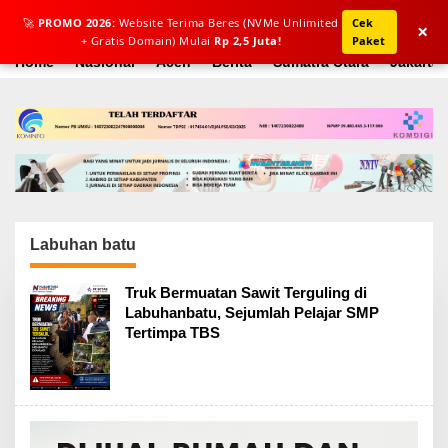
Lewati
🚀
PROMO 2026:
Website Terima Beres (NVMe Unlimited
Cek
ke
×
+ Gratis Domain) Mulai
Rp 2,5 Juta!
Paket
konten
Home
Nasional
Aceh
Berita
Sumatra Utara
Jakarta
Labuhan batu
Truk Bermuatan Sawit Terguling di
Labuhanbatu, Sejumlah Pelajar SMP
Tertimpa TBS