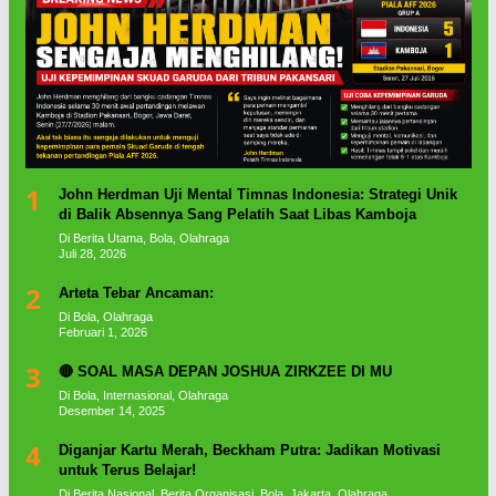
1
John Herdman Uji Mental Timnas Indonesia: Strategi Unik
di Balik Absennya Sang Pelatih Saat Libas Kamboja
Di Berita Utama, Bola, Olahraga
Juli 28, 2026
2
Arteta Tebar Ancaman:
Di Bola, Olahraga
Februari 1, 2026
3
🔴 SOAL MASA DEPAN JOSHUA ZIRKZEE DI MU
Di Bola, Internasional, Olahraga
Desember 14, 2025
4
Diganjar Kartu Merah, Beckham Putra: Jadikan Motivasi
untuk Terus Belajar!
Di Berita Nasional, Berita Organisasi, Bola, Jakarta, Olahraga