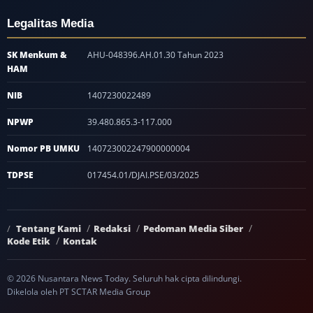
Legalitas Media
SK Menkum &
AHU-048396.AH.01.30 Tahun 2023
HAM
NIB
1407230022489
NPWP
39.480.865.3-117.000
Nomor PB UMKU
140723002247900000004
TDPSE
017454.01/DJAI.PSE/03/2025
Tentang Kami
Redaksi
Pedoman Media Siber
Kode Etik
Kontak
© 2026 Nusantara News Today. Seluruh hak cipta dilindungi.
Dikelola oleh PT SCTAR Media Group