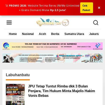
🚀
PROMO 2026:
Website Terima Beres (NVMe Unlimited
Cek
×
+ Gratis Domain) Mulai
Rp 2,5 Juta!
Paket
L
e
w
a
Home
Nasional
Aceh
Berita
Sumatra Utara
Jakarta
t
i
k
e
k
o
n
t
e
Labuhanbatu
n
JPU Tetap Tuntut Rimba dkk 3 Bulan
Penjara, Tim Hukum Minta Majelis Hakim
Vonis Bebas