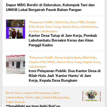
Dapur MBG Berdiri di Sidorukun, Kelompok Tani dan
UMKM Lokal Bergairah Pasok Bahan Pangan
"Pelayanan Publik"
,
Bilah Hulu
,
Dinas PMD
,
Disiplin
ASN
,
Kantor Desa Tutup
,
Kepala Desa
,
Labuhanbatu
,
Pemkab Labuhanbatu
Kantor Desa Tutup di Jam Kerja, Pemkab
Labuhanbatu Bereaksi Keras dan Akan
Panggil Kades
"Pelayanan Publik"
,
Berita Labuhanbatu
,
Bilah Hulu
,
Disiplin ASN
,
DPMD.
,
Kantor Desa Tutup
,
Kepala Desa
,
Labuhanbatu
Ironi Pelayanan Publik: Dua Kantor Desa di
Bilah Hulu Jadi ‘Kantor Hantu’ di Jam
Kerja, Kepala Desa Bungkam
Berita Duka
,
Inspirasi Perempuan
,
Kabar
Labuhanbatu
,
Politik Lokal
,
Sosial & Masyarakat
,
Tokoh Daerah
**Innalillahi wa Inna Ilaihi Raji’un