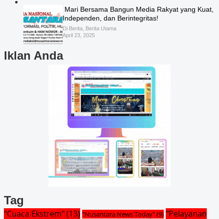
️ Mari Bersama Bangun Media Rakyat yang Kuat,
Independen, dan Berintegritas!
Di Berita, Berita Utama
April 23, 2025
Iklan Anda
Tag
"Cuaca Ekstrem"
(13)
"Pelayanan
"Nusantara News Today"
(9)