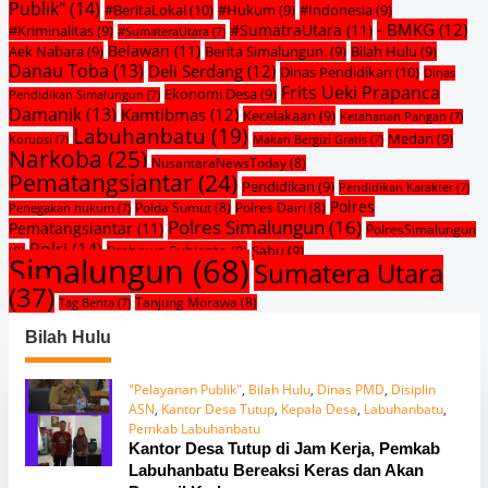
Publik"
(14)
#BeritaLokal
(10)
#Hukum
(9)
#Indonesia
(9)
- BMKG
(12)
#SumatraUtara
(11)
#Kriminalitas
(9)
#SumateraUtara
(7)
Belawan
(11)
Aek Nabara
(9)
Berita Simalungun.
(9)
Bilah Hulu
(9)
Danau Toba
(13)
Deli Serdang
(12)
Dinas Pendidikan
(10)
Dinas
Frits Ueki Prapanca
Ekonomi Desa
(9)
Pendidikan Simalungun
(7)
Damanik
(13)
Kamtibmas
(12)
Kecelakaan
(9)
Ketahanan Pangan
(7)
Labuhanbatu
(19)
Medan
(9)
Korupsi
(7)
Makan Bergizi Gratis
(7)
Narkoba
(25)
NusantaraNewsToday
(8)
Pematangsiantar
(24)
Pendidikan
(9)
Pendidikan Karakter
(7)
Polres
Polda Sumut
(8)
Polres Dairi
(8)
Penegakan hukum
(7)
Polres Simalungun
(16)
Pematangsiantar
(11)
PolresSimalungun
Polri
(14)
Prabowo Subianto
(9)
Sabu
(9)
(8)
Simalungun
(68)
Sumatera Utara
(37)
Tanjung Morawa
(8)
Tag Berita
(7)
Bilah Hulu
"Pelayanan Publik"
,
Bilah Hulu
,
Dinas PMD
,
Disiplin
ASN
,
Kantor Desa Tutup
,
Kepala Desa
,
Labuhanbatu
,
Pemkab Labuhanbatu
Kantor Desa Tutup di Jam Kerja, Pemkab
Labuhanbatu Bereaksi Keras dan Akan