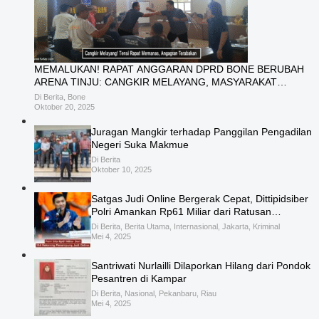
MEMALUKAN! RAPAT ANGGARAN DPRD BONE BERUBAH
ARENA TINJU: CANGKIR MELAYANG, MASYARAKAT
KECEWA ANGGOTA DEWAN GAGAL FOKUS!
Di Berita, Bone
Oktober 20, 2025
Juragan Mangkir terhadap Panggilan Pengadilan
Negeri Suka Makmue
Di Berita
Oktober 10, 2025
Satgas Judi Online Bergerak Cepat, Dittipidsiber
Polri Amankan Rp61 Miliar dari Ratusan
Rekening Terindikasi
Di Berita, Berita Utama, Internasional, Jakarta, Kriminal
Mei 4, 2025
Santriwati Nurlailli Dilaporkan Hilang dari Pondok
Pesantren di Kampar
Di Berita, Nasional, Pekanbaru, Riau
Mei 4, 2025