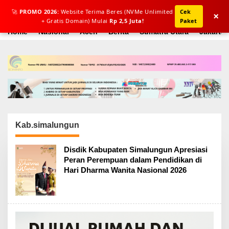
L
🚀
PROMO 2026:
Website Terima Beres (NVMe Unlimited
Cek
e
×
+ Gratis Domain) Mulai
Rp 2,5 Juta!
Paket
w
a
Home
Nasional
Aceh
Berita
Sumatra Utara
Jakarta
t
i
k
e
k
o
n
t
e
n
Kab.simalungun
Disdik Kabupaten Simalungun Apresiasi
Peran Perempuan dalam Pendidikan di
Hari Dharma Wanita Nasional 2026