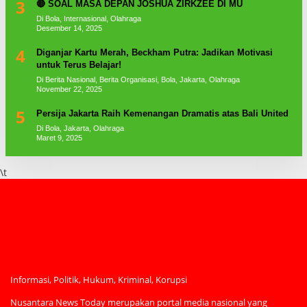
3
🔴 SOAL MASA DEPAN JOSHUA ZIRKZEE DI MU
Di Bola, Internasional, Olahraga
Desember 14, 2025
4
Diganjar Kartu Merah, Beckham Putra: Jadikan Motivasi
untuk Terus Belajar!
Di Berita Nasional, Berita Organisasi, Bola, Jakarta, Olahraga
November 22, 2025
5
Persija Jakarta Raih Kemenangan Dramatis atas Bali United
Di Bola, Jakarta, Olahraga
Maret 9, 2025
\t
Informasi, Politik, Hukum, Kriminal, Korupsi
Nusantara News Today merupakan portal media nasional yang