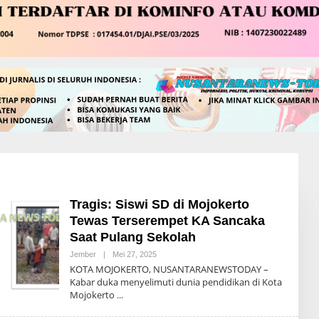
Tragis: Siswi SD di Mojokerto
Tewas Terserempet KA Sancaka
Saat Pulang Sekolah
Jember
|
Mei 27, 2025
O
L
KOTA MOJOKERTO, NUSANTARANEWSTODAY –
E
Kabar duka menyelimuti dunia pendidikan di Kota
H
Mojokerto
R
E
D