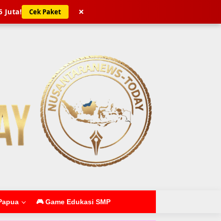
×
5 Juta!
Cek Paket
Papua
🎮 Game Edukasi SMP