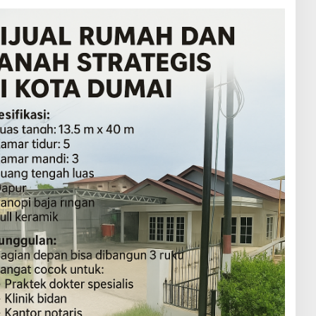
A
K
S
I