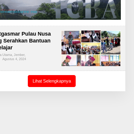
tgasmar Pulau Nusa
g Serahkan Bantuan
elajar
ta Utama
,
Jember
,
Agustus 4, 2024
O
L
E
H
R
E
Lihat Selengkapnya
D
A
K
S
I