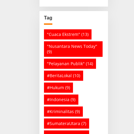
Tag
"Cuaca Ekstrem"
(13)
"Nusantara News Today"
(9)
"Pelayanan Publik"
(14)
#BeritaLokal
(10)
#Hukum
(9)
#Indonesia
(9)
#Kriminalitas
(9)
#SumateraUtara
(7)