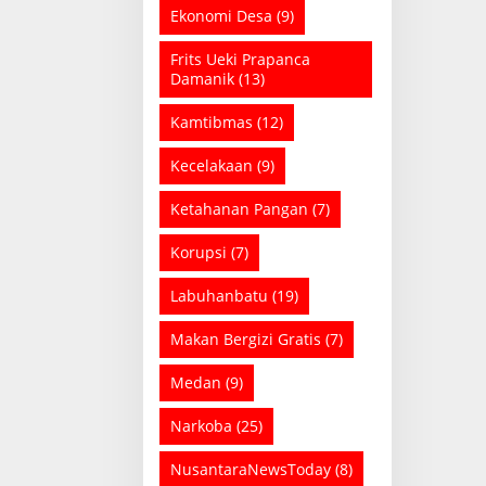
Ekonomi Desa
(9)
Frits Ueki Prapanca
Damanik
(13)
Kamtibmas
(12)
Kecelakaan
(9)
Ketahanan Pangan
(7)
Korupsi
(7)
Labuhanbatu
(19)
Makan Bergizi Gratis
(7)
Medan
(9)
Narkoba
(25)
NusantaraNewsToday
(8)