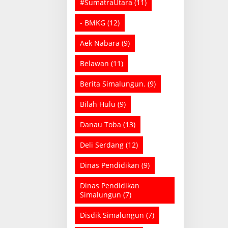
#SumatraUtara
(11)
- BMKG
(12)
Aek Nabara
(9)
Belawan
(11)
Berita Simalungun.
(9)
Bilah Hulu
(9)
Danau Toba
(13)
Deli Serdang
(12)
Dinas Pendidikan
(9)
Dinas Pendidikan
Simalungun
(7)
Disdik Simalungun
(7)