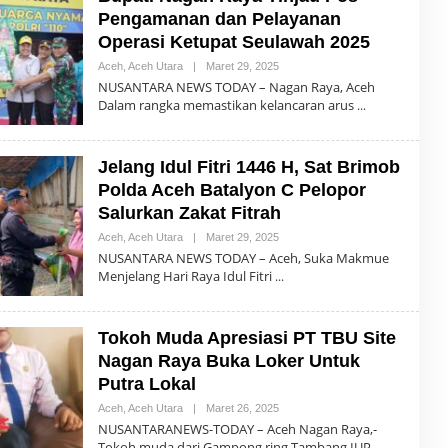
K
Pengamanan dan Pelayanan
S
I
Operasi Ketupat Seulawah 2025
Aceh
,
Aceh Utara
|
Maret 29, 2025
O
L
NUSANTARA NEWS TODAY – Nagan Raya, Aceh
E
Dalam rangka memastikan kelancaran arus
H
R
E
D
Jelang Idul Fitri 1446 H, Sat Brimob
A
K
Polda Aceh Batalyon C Pelopor
S
I
Salurkan Zakat Fitrah
Aceh
,
Aceh Utara
|
Maret 29, 2025
O
L
NUSANTARA NEWS TODAY – Aceh, Suka Makmue
E
Menjelang Hari Raya Idul Fitri
H
R
E
D
Tokoh Muda Apresiasi PT TBU Site
A
K
Nagan Raya Buka Loker Untuk
S
I
Putra Lokal
Aceh
,
Aceh Utara
|
Maret 26, 2025
O
L
NUSANTARANEWS-TODAY – Aceh Nagan Raya,-
E
Tokoh muda dari Gampong ring Tambang IUP