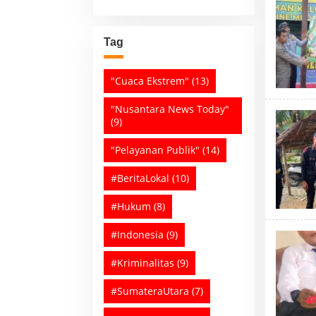
Tag
"Cuaca Ekstrem"
(13)
"Nusantara News Today"
(9)
"Pelayanan Publik"
(14)
#BeritaLokal
(10)
#Hukum
(8)
#Indonesia
(9)
#Kriminalitas
(9)
#SumateraUtara
(7)