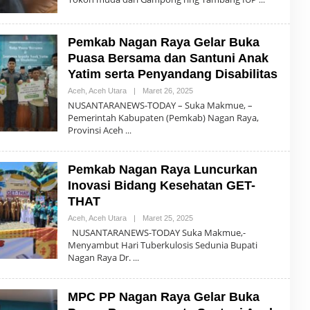
H
R
E
D
Pemkab Nagan Raya Gelar Buka
A
K
Puasa Bersama dan Santuni Anak
S
I
Yatim serta Penyandang Disabilitas
Aceh
,
Aceh Utara
|
Maret 26, 2025
O
L
NUSANTARANEWS-TODAY – Suka Makmue, –
E
Pemerintah Kabupaten (Pemkab) Nagan Raya,
H
Provinsi Aceh
R
E
D
A
Pemkab Nagan Raya Luncurkan
K
S
Inovasi Bidang Kesehatan GET-
I
THAT
Aceh
,
Aceh Utara
|
Maret 25, 2025
O
L
NUSANTARANEWS-TODAY Suka Makmue,-
E
Menyambut Hari Tuberkulosis Sedunia Bupati
H
Nagan Raya Dr.
R
E
D
A
MPC PP Nagan Raya Gelar Buka
K
S