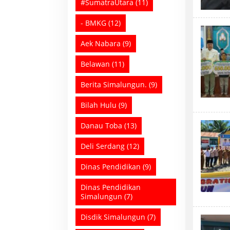
#SumatraUtara
(11)
- BMKG
(12)
Aek Nabara
(9)
Belawan
(11)
Berita Simalungun.
(9)
Bilah Hulu
(9)
Danau Toba
(13)
Deli Serdang
(12)
Dinas Pendidikan
(9)
Dinas Pendidikan
Simalungun
(7)
Disdik Simalungun
(7)