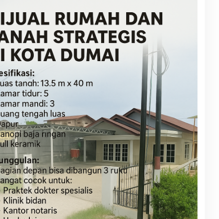
A
K
S
I