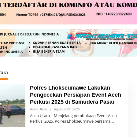
tara
Polres Lhokseumawe Lakukan
Pengecekan Persiapan Event Aceh
Perkusi 2025 di Samudera Pasai
Aceh Utara
|
Agustus 22, 2025
O
L
Aceh Utara – Menjelang pembukaan Event Aceh
E
Perkusi 2025, Polres Lhokseumawe bersama
H
R
E
D