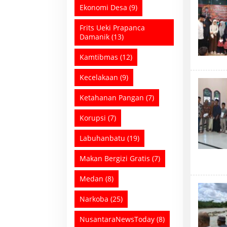
Ekonomi Desa
(9)
Frits Ueki Prapanca
Damanik
(13)
Kamtibmas
(12)
Kecelakaan
(9)
Ketahanan Pangan
(7)
Korupsi
(7)
Labuhanbatu
(19)
Makan Bergizi Gratis
(7)
Medan
(8)
Narkoba
(25)
NusantaraNewsToday
(8)