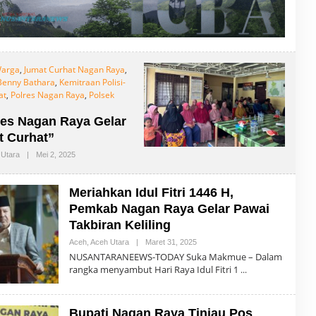
Warga
,
Jumat Curhat Nagan Raya
,
Benny Bathara
,
Kemitraan Polisi-
at
,
Polres Nagan Raya
,
Polsek
es Nagan Raya Gelar
t Curhat”
 Utara
|
Mei 2, 2025
O
L
E
H
Meriahkan Idul Fitri 1446 H,
R
E
Pemkab Nagan Raya Gelar Pawai
D
Takbiran Keliling
A
K
Aceh
,
Aceh Utara
|
Maret 31, 2025
O
S
L
I
NUSANTARANEEWS-TODAY Suka Makmue – Dalam
E
rangka menyambut Hari Raya Idul Fitri 1
H
R
E
D
Bupati Nagan Raya Tinjau Pos
A