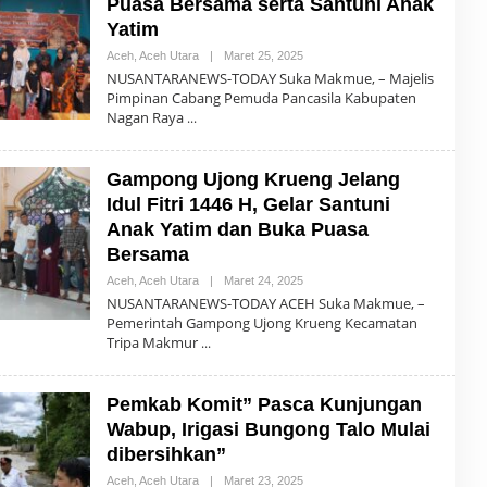
Puasa Bersama serta Santuni Anak
I
Yatim
Aceh
,
Aceh Utara
|
Maret 25, 2025
O
L
NUSANTARANEWS-TODAY Suka Makmue, – Majelis
E
Pimpinan Cabang Pemuda Pancasila Kabupaten
H
Nagan Raya
R
E
D
A
Gampong Ujong Krueng Jelang
K
S
Idul Fitri 1446 H, Gelar Santuni
I
Anak Yatim dan Buka Puasa
Bersama
Aceh
,
Aceh Utara
|
Maret 24, 2025
O
L
NUSANTARANEWS-TODAY ACEH Suka Makmue, –
E
Pemerintah Gampong Ujong Krueng Kecamatan
H
Tripa Makmur
R
E
D
A
Pemkab Komit” Pasca Kunjungan
K
S
Wabup, Irigasi Bungong Talo Mulai
I
dibersihkan”
Aceh
,
Aceh Utara
|
Maret 23, 2025
O