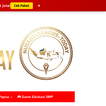
×
5 Juta!
Cek Paket
Papua
🎮 Game Edukasi SMP