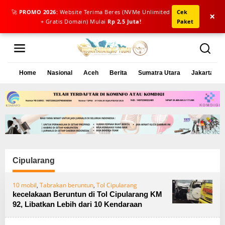
🚀
PROMO 2026:
Website Terima Beres (NVMe Unlimited
Cek
×
+ Gratis Domain) Mulai
Rp 2,5 Juta!
Paket
L
e
w
a
Home
Nasional
Aceh
Berita
Sumatra Utara
Jakarta
t
i
k
e
k
o
n
t
e
Cipularang
n
10 mobil
,
Tabrakan beruntun
,
Tol Cipularang
kecelakaan Beruntun di Tol Cipularang KM
92, Libatkan Lebih dari 10 Kendaraan