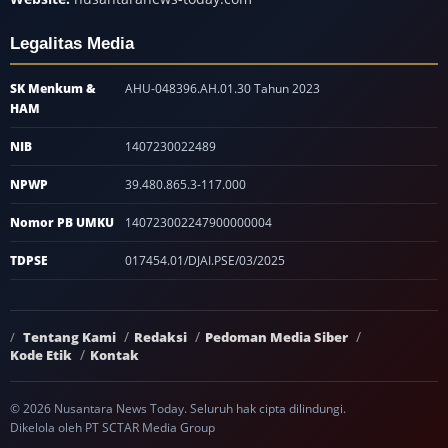
Legalitas Media
SK Menkum &
AHU-048396.AH.01.30 Tahun 2023
HAM
NIB
1407230022489
NPWP
39.480.865.3-117.000
Nomor PB UMKU
140723002247900000004
TDPSE
017454.01/DJAI.PSE/03/2025
Tentang Kami
Redaksi
Pedoman Media Siber
Kode Etik
Kontak
© 2026 Nusantara News Today. Seluruh hak cipta dilindungi.
Dikelola oleh PT SCTAR Media Group