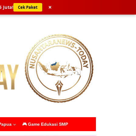
×
5 Juta!
Cek Paket
Papua
🎮 Game Edukasi SMP