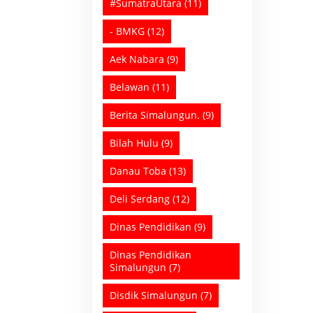
#SumatraUtara
(11)
- BMKG
(12)
Aek Nabara
(9)
Belawan
(11)
Berita Simalungun.
(9)
Bilah Hulu
(9)
Danau Toba
(13)
Deli Serdang
(12)
Dinas Pendidikan
(9)
Dinas Pendidikan
Simalungun
(7)
Disdik Simalungun
(7)