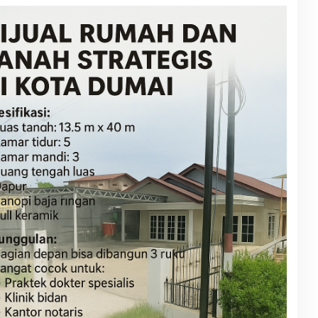
D
A
K
S
I