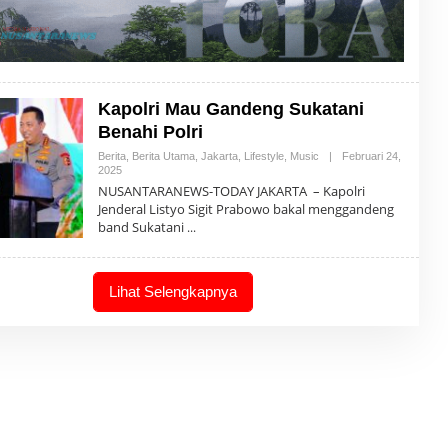
Kapolri Mau Gandeng Sukatani
Benahi Polri
Berita
,
Berita Utama
,
Jakarta
,
Lifestyle
,
Music
|
Februari 24,
2025
O
L
NUSANTARANEWS-TODAY JAKARTA – Kapolri
E
Jenderal Listyo Sigit Prabowo bakal menggandeng
H
band Sukatani
R
E
D
A
K
Lihat Selengkapnya
S
I