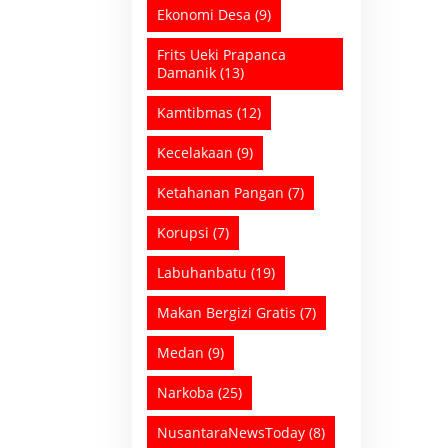
Ekonomi Desa
(9)
Frits Ueki Prapanca
Damanik
(13)
Kamtibmas
(12)
Kecelakaan
(9)
Ketahanan Pangan
(7)
Korupsi
(7)
Labuhanbatu
(19)
Makan Bergizi Gratis
(7)
Medan
(9)
Narkoba
(25)
NusantaraNewsToday
(8)