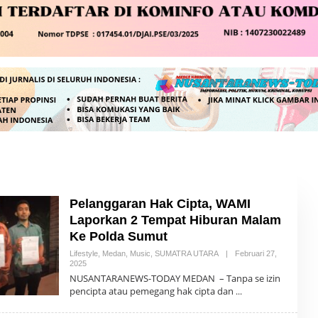
Pelanggaran Hak Cipta, WAMI
Laporkan 2 Tempat Hiburan Malam
Ke Polda Sumut
Lifestyle
,
Medan
,
Music
,
SUMATRA UTARA
|
Februari 27,
2025
O
L
NUSANTARANEWS-TODAY MEDAN – Tanpa se izin
E
pencipta atau pemegang hak cipta dan
H
R
E