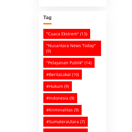
Tag
"Cuaca Ekstrem"
(13)
"Nusantara News Today"
(9)
"Pelayanan Publik"
(14)
#BeritaLokal
(10)
#Hukum
(9)
#Indonesia
(9)
#Kriminalitas
(9)
#SumateraUtara
(7)