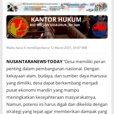
d
a
n
K
e
s
e
j
a
Waktu baca 4 menit
Diperbarui 12 Maret 2025, 03:47 WIB
h
t
e
NUSANTARANEWS-TODAY
‘
Desa memiliki peran
r
a
penting dalam pembangunan nasional. Dengan
a
kekayaan alam, budaya, dan sumber daya manusia
n
M
yang dimiliki, desa dapat berkembang menjadi
a
pusat ekonomi mandiri yang mampu
s
y
meningkatkan kesejahteraan masyarakatnya.
a
Namun, potensi ini harus digali dan dikelola dengan
r
strategi yang tepat agar memberikan dampak yang
a