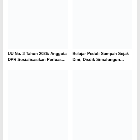
UU No. 3 Tahun 2026: Anggota
Belajar Peduli Sampah Sejak
DPR Sosialisasikan Perluasan
Dini, Disdik Simalungun
Perlindungan Saksi dan
Perkuat Pendidikan Karakter
Korban di Medan
Berwawasan Lingkungan