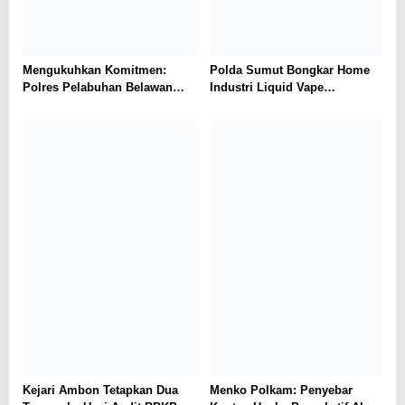
Mengukuhkan Komitmen:
Polda Sumut Bongkar Home
Polres Pelabuhan Belawan
Industri Liquid Vape
Ungkap 31 Kasus Narkotika,
Beretomidate, Bahan Baku
Amankan 37 Tersangka
Diduga dari Kamboja
Kejari Ambon Tetapkan Dua
Menko Polkam: Penyebar