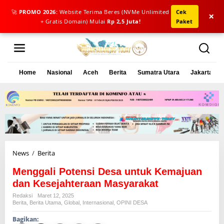
🚀
PROMO 2026:
Website Terima Beres (NVMe Unlimited
Cek
×
+ Gratis Domain) Mulai
Rp 2,5 Juta!
Paket
L
e
w
a
Home
Nasional
Aceh
Berita
Sumatra Utara
Jakarta
t
i
k
e
k
o
n
t
e
News
/
Berita
M
n
e
Menggali Potensi Desa untuk Kemajuan
n
g
dan Kesejahteraan Masyarakat
g
Redaksi
Maret 12, 2025
a
Berita
,
Berita Utama
,
Global
,
Internasional
,
OPINI DESA
l
Bagikan:
i