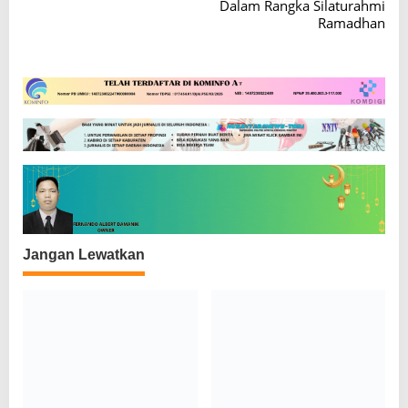
Dalam Rangka Silaturahmi
i
Ramadhan
g
a
s
i
p
o
s
Jangan Lewatkan