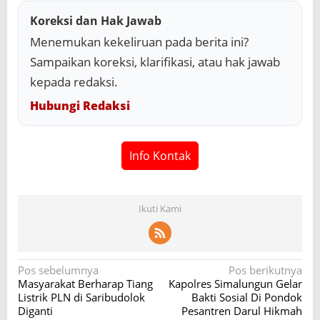
Koreksi dan Hak Jawab
Menemukan kekeliruan pada berita ini?
Sampaikan koreksi, klarifikasi, atau hak jawab
kepada redaksi.
Hubungi Redaksi
Info Kontak
Ikuti Kami
N
Pos sebelumnya
Pos berikutnya
Masyarakat Berharap Tiang
Kapolres Simalungun Gelar
a
Listrik PLN di Saribudolok
Bakti Sosial Di Pondok
v
Diganti
Pesantren Darul Hikmah