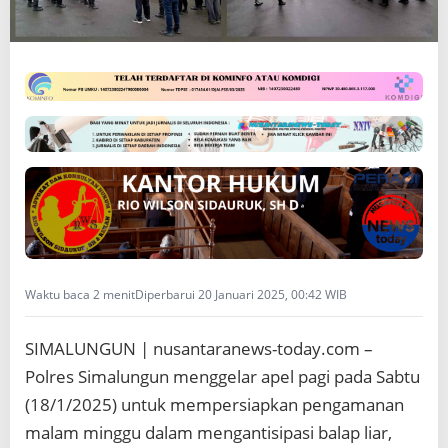
e
l
A
n
t
i
s
i
p
a
s
i
B
a
l
Waktu baca 2 menit
Diperbarui 20 Januari 2025, 00:42 WIB
a
p
L
SIMALUNGUN | nusantaranews-today.com –
i
Polres Simalungun menggelar apel pagi pada Sabtu
a
r
(18/1/2025) untuk mempersiapkan pengamanan
d
malam minggu dalam mengantisipasi balap liar,
i