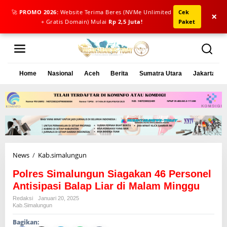
🚀
PROMO 2026:
Website Terima Beres (NVMe Unlimited
Cek
×
+ Gratis Domain) Mulai
Rp 2,5 Juta!
Paket
L
e
w
a
Home
Nasional
Aceh
Berita
Sumatra Utara
Jakarta
t
i
k
e
k
o
n
t
e
News
/
Kab.simalungun
P
n
o
Polres Simalungun Siagakan 46 Personel
l
r
Antisipasi Balap Liar di Malam Minggu
e
Redaksi
Januari 20, 2025
s
Kab.simalungun
S
Bagikan:
i