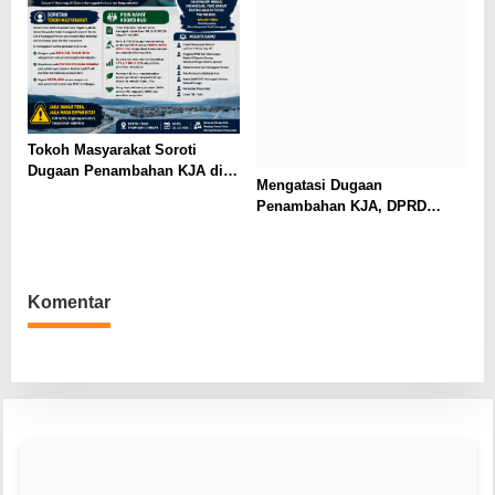
Tokoh Masyarakat Soroti
Dugaan Penambahan KJA di
Mengatasi Dugaan
Haranggaol Horisan, Desak
Penambahan KJA, DPRD
Evaluasi Berbasis Data 2023
Simalungun Bahas Penataan
Keramba Jaring Apung di
Haranggaol Horisan
Komentar