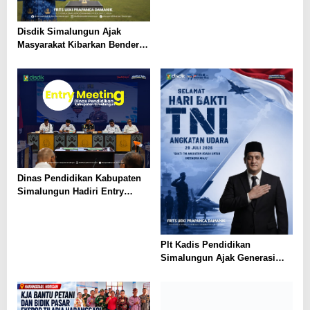
Emas
Disdik Simalungun Ajak
Masyarakat Kibarkan Bendera
Merah Putih Sepanjang
Agustus 2026
Dinas Pendidikan Kabupaten
Simalungun Hadiri Entry
Meeting di Kejaksaan Negeri
Simalungun, Perkuat Sinergi
dan Tata Kelola Pemerintahan
Plt Kadis Pendidikan
Simalungun Ajak Generasi
Muda Teladani Semangat
Pengabdian TNI AU di Hari
Bakti ke-79