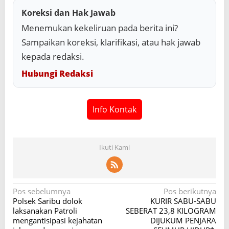
Koreksi dan Hak Jawab
Menemukan kekeliruan pada berita ini?
Sampaikan koreksi, klarifikasi, atau hak jawab
kepada redaksi.
Hubungi Redaksi
Info Kontak
Ikuti Kami
N
Pos sebelumnya
Pos berikutnya
Polsek Saribu dolok
KURIR SABU-SABU
a
laksanakan Patroli
SEBERAT 23,8 KILOGRAM
v
mengantisipasi kejahatan
DIJUKUM PENJARA