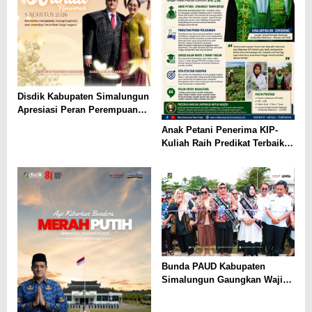
Disdik Kabupaten Simalungun
Apresiasi Peran Perempuan
dalam Pendidikan di Hari
Anak Petani Penerima KIP-
Dharma Wanita Nasional 2026
Kuliah Raih Predikat Terbaik
Pada Gelaran Wisuda Sarjana
Universitas Pattimura
Bunda PAUD Kabupaten
Simalungun Gaungkan Wajib
Belajar 13 Tahun, PAUD Jadi
Fondasi Generasi Indonesia