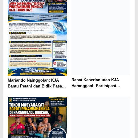
Mariando Nainggolan: KJA
Rapat Keberlanjutan KJA
Bantu Petani dan Bidik Pasar
Haranggaol: Partisipasi
Ekspor Tilapia Haranggaol,
Minim, Kesepakatan Strategis
AMPH dan Dearma Tegaskan
Terwujud
Penataan Harus Mengacu Data
2023