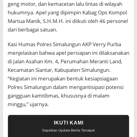
M
geng motor, dan kemacetan lalu lintas di wilayah
a
hukumnya. Apel yang dipimpin Kabag Ops Kompol
l
a
Martua Manik, S.H.M.H. ini diikuti oleh 46 personel
m
dari berbagai satuan.
M
i
n
Kasi Humas Polres Simalungun AKP Verry Purba
g
menjelaskan bahwa apel persiapan ini dilaksanakan
g
u
di Jalan Asahan Km. 4, Perumahan Meranti Land,
Kecamatan Siantar, Kabupaten Simalungun.
“Kegiatan ini merupakan bentuk kesiapsiagaan
Polres Simalungun dalam mengantisipasi potensi
gangguan kamtibmas, khususnya di malam
minggu,” ujarnya.
IKUTI KAMI
Dapatkan Update Berita Tercepat