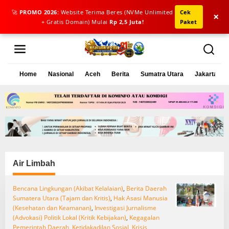
🚀
PROMO 2026:
Website Terima Beres (NVMe Unlimited
Cek
×
+ Gratis Domain) Mulai
Rp 2,5 Juta!
Paket
L
e
w
a
Home
Nasional
Aceh
Berita
Sumatra Utara
Jakarta
t
i
k
e
k
o
n
t
e
Air Limbah
n
Bencana Lingkungan (Akibat Kelalaian)
,
Berita Daerah
Sumatera Utara (Tajam dan Kritis)
,
Hak Asasi Manusia
(Kesehatan dan Keamanan)
,
Investigasi Jurnalisme
(Advokasi) Politik Lokal (Kritik Kebijakan)
,
Kegagalan
Pemerintah Daerah
,
Ketidakadilan Sosial
,
Krisis