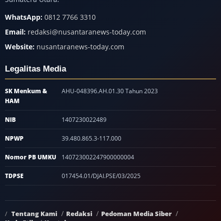
WhatsApp:
0812 7766 3310
Email:
redaksi@nusantaranews-today.com
Website:
nusantaranews-today.com
Legalitas Media
SK Menkum &
AHU-048396.AH.01.30 Tahun 2023
HAM
NIB
1407230022489
NPWP
39.480.865.3-117.000
Nomor PB UMKU
140723002247900000004
TDPSE
017454.01/DJAI.PSE/03/2025
Tentang Kami
Redaksi
Pedoman Media Siber