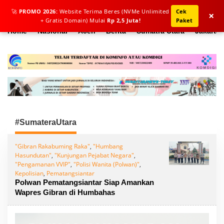
L
🚀
PROMO 2026:
Website Terima Beres (NVMe Unlimited
Cek
e
×
+ Gratis Domain) Mulai
Rp 2,5 Juta!
Paket
w
a
Home
Nasional
Aceh
Berita
Sumatra Utara
Jakarta
t
i
k
e
k
o
n
t
e
n
#SumateraUtara
"Gibran Rakabuming Raka"
,
"Humbang
Hasundutan"
,
"Kunjungan Pejabat Negara"
,
"Pengamanan VVIP"
,
"Polisi Wanita (Polwan)"
,
Kepolisian
,
Pematangsiantar
Polwan Pematangsiantar Siap Amankan
Wapres Gibran di Humbahas