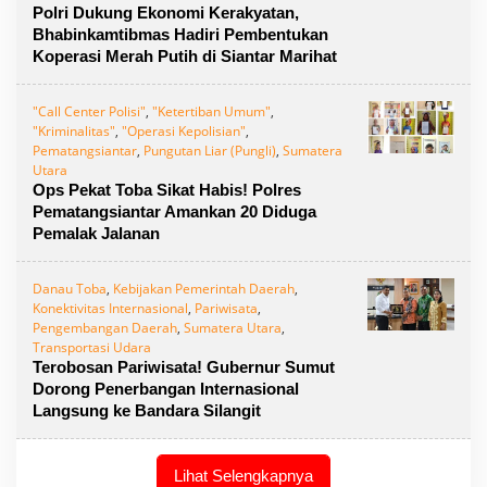
Polri Dukung Ekonomi Kerakyatan,
Bhabinkamtibmas Hadiri Pembentukan
Koperasi Merah Putih di Siantar Marihat
"Call Center Polisi"
,
"Ketertiban Umum"
,
"Kriminalitas"
,
"Operasi Kepolisian"
,
Pematangsiantar
,
Pungutan Liar (Pungli)
,
Sumatera
Utara
Ops Pekat Toba Sikat Habis! Polres
Pematangsiantar Amankan 20 Diduga
Pemalak Jalanan
Danau Toba
,
Kebijakan Pemerintah Daerah
,
Konektivitas Internasional
,
Pariwisata
,
Pengembangan Daerah
,
Sumatera Utara
,
Transportasi Udara
Terobosan Pariwisata! Gubernur Sumut
Dorong Penerbangan Internasional
Langsung ke Bandara Silangit
Lihat Selengkapnya