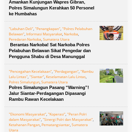
Amankan Kunjungan Wapres Gibran,
Polres Simalungun Kerahkan 50 Personel
ke Humbahas
"Labuhan Deli"
,
"Penangkapan"
,
"Polres Pelabuhan
Belawan"
,
Informasi Masyarakat
,
Narkoba
,
Peredaran Narkoba
,
Sumatera Utara
Berantas Narkoba! Sat Narkoba Polres
Pelabuhan Belawan Sikat Pengedar dan
Pengguna Shabu di Desa Manunggal
"Pencegahan Kecelakaan"
,
"Perdagangan"
,
"Rambu
Lalu Lintas"
,
"Siantar"
,
Keselamatan Lalu Lintas
,
Polres Simalungun
,
Sumatera Utara
Polres Simalungun Pasang “Warning”!
Jalur Siantar-Perdagangan Dipasangi
Rambu Rawan Kecelakaan
"Ekonomi Masyarakat"
,
"Koperasi"
,
"Peran Polri
dalam Masyarakat"
,
"Sinergi Polri dan Masyarakat"
,
Ketahanan Pangan
,
Pematangsiantar
,
Sumatera
Utara