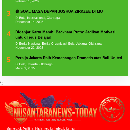
Februari 1, 2026
3
🔴 SOAL MASA DEPAN JOSHUA ZIRKZEE DI MU
Di Bola, Internasional, Olahraga
Desember 14, 2025
4
Diganjar Kartu Merah, Beckham Putra: Jadikan Motivasi
untuk Terus Belajar!
Di Berita Nasional, Berita Organisasi, Bola, Jakarta, Olahraga
November 22, 2025
5
Persija Jakarta Raih Kemenangan Dramatis atas Bali United
Di Bola, Jakarta, Olahraga
Maret 9, 2025
\t
Informasi, Politik, Hukum, Kriminal, Korupsi