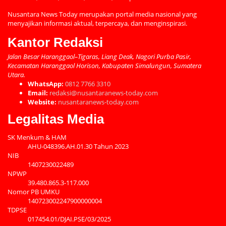
Nusantara News Today merupakan portal media nasional yang
menyajikan informasi aktual, terpercaya, dan menginspirasi.
Kantor Redaksi
Jalan Besar Haranggaol–Tigaras, Liang Deak, Nagori Purba Pasir,
Kecamatan Haranggaol Horison, Kabupaten Simalungun, Sumatera
Utara.
WhatsApp:
0812 7766 3310
Email:
redaksi@nusantaranews-today.com
Website:
nusantaranews-today.com
Legalitas Media
SK Menkum & HAM
AHU-048396.AH.01.30 Tahun 2023
NIB
1407230022489
NPWP
39.480.865.3-117.000
Nomor PB UMKU
140723002247900000004
TDPSE
017454.01/DJAI.PSE/03/2025