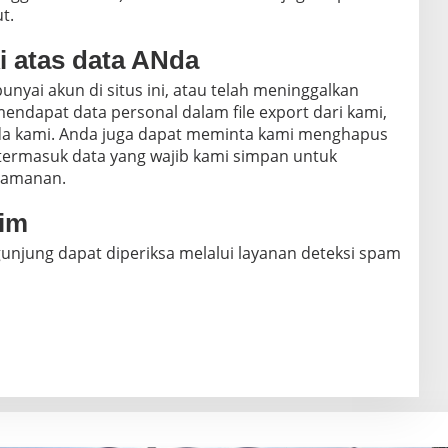
t.
i atas data ANda
nyai akun di situs ini, atau telah meninggalkan
ndapat data personal dalam file export dari kami,
da kami. Anda juga dapat meminta kami menghapus
 termasuk data yang wajib kami simpan untuk
keamanan.
rim
njung dapat diperiksa melalui layanan deteksi spam