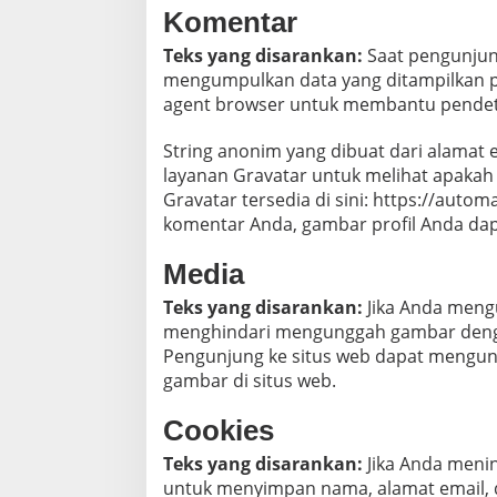
Komentar
Teks yang disarankan:
Saat pengunjun
mengumpulkan data yang ditampilkan p
agent browser untuk membantu pendet
String anonim yang dibuat dari alamat e
layanan Gravatar untuk melihat apakah
Gravatar tersedia di sini: https://autom
komentar Anda, gambar profil Anda dapa
Media
Teks yang disarankan:
Jika Anda meng
menghindari mengunggah gambar dengan
Pengunjung ke situs web dapat mengun
gambar di situs web.
Cookies
Teks yang disarankan:
Jika Anda meni
untuk menyimpan nama, alamat email, d