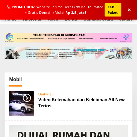
L
🚀
PROMO 2026:
Website Terima Beres (NVMe Unlimited
Cek
e
×
+ Gratis Domain) Mulai
Rp 2,5 Juta!
Paket
w
a
Home
Nasional
Aceh
Berita
Sumatra Utara
Jakarta
t
i
k
e
k
o
n
t
e
n
Mobil
Daihatsu
Video Kelemahan dan Kelebihan All New
Terios