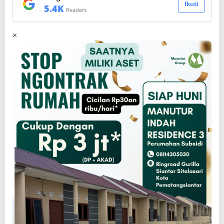
Ikuti
5.4K
Readers
×