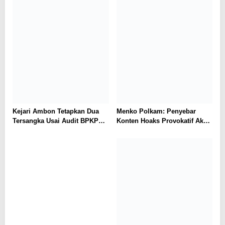
Kejari Ambon Tetapkan Dua
Menko Polkam: Penyebar
Tersangka Usai Audit BPKP
Konten Hoaks Provokatif Akan
Ungkap Kerugian Negara
Ditindak Tegas
Rp18,97 Miliar di PT Dok
Waiame