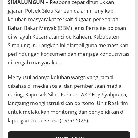
SIMALUNGUN
– Respons cepat ditunjukkan
n
B
jajaran Polsek Silou Kahean dalam menyikapi
B
keluhan masyarakat terkait dugaan peredaran
M
O
Bahan Bakar Minyak (BBM) jenis Pertalite oplosan
p
di wilayah Kecamatan Silou Kahean, Kabupaten
l
o
Simalungun. Langkah ini diambil guna memastikan
s
perlindungan konsumen dan menjaga kondusivitas
a
n
di tengah masyarakat.
Menyusul adanya keluhan warga yang ramai
dibahas di media sosial dan pemberitaan media
daring, Kapolsek Silou Kahean, AKP Edy Syahputra,
langsung menginstruksikan personel Unit Reskrim
untuk melakukan monitoring dan penyelidikan di
lapangan pada Selasa (19/5/2026).