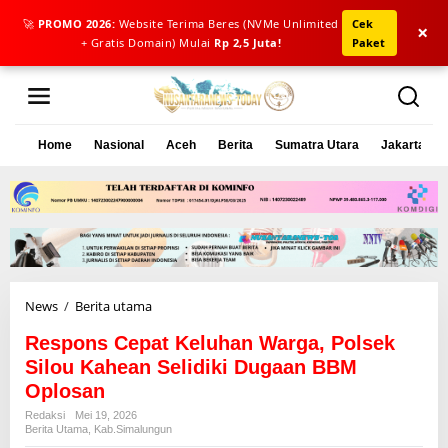
🚀
PROMO 2026:
Website Terima Beres (NVMe Unlimited
Cek
×
+ Gratis Domain) Mulai
Rp 2,5 Juta!
Paket
L
e
w
a
Home
Nasional
Aceh
Berita
Sumatra Utara
Jakarta
t
i
k
e
k
o
n
t
e
News
/
Berita utama
R
n
e
Respons Cepat Keluhan Warga, Polsek
s
p
Silou Kahean Selidiki Dugaan BBM
o
Oplosan
n
Redaksi
Mei 19, 2026
s
Berita Utama
,
Kab.simalungun
C