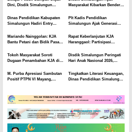
i
Dini, Disdik Simalungun
Masyarakat Kibarkan Bendera
p
Perkuat Pendidikan Karakter
Merah Putih Sepanjang
Berwawasan Lingkungan
Agustus 2026
o
Dinas Pendidikan Kabupaten
Plt Kadis Pendidikan
Simalungun Hadiri Entry
Simalungun Ajak Generasi
s
Meeting di Kejaksaan Negeri
Muda Teladani Semangat
Simalungun, Perkuat Sinergi
Pengabdian TNI AU di Hari
Mariando Nainggolan: KJA
Rapat Keberlanjutan KJA
dan Tata Kelola Pemerintahan
Bakti ke-79
Bantu Petani dan Bidik Pasar
Haranggaol: Partisipasi
Ekspor Tilapia Haranggaol,
Minim, Kesepakatan Strategis
AMPH dan Dearma Tegaskan
Terwujud
Tokoh Masyarakat Soroti
Disdik Simalungun Peringati
Penataan Harus Mengacu Data
Dugaan Penambahan KJA di
Hari Anak Nasional 2026,
2023
Haranggaol Horisan, Desak
Tegaskan Komitmen
Evaluasi Berbasis Data 2023
Mewujudkan Generasi Cerdas
M. Purba Apresiasi Sambutan
Tingkatkan Literasi Keuangan,
dan Berkarakter
Positif PTPN VI Mayang,
Dinas Pendidikan Simalungun
Perkuat Sinergi dengan Media
Gelar Sosialisasi KEJAR dan
dan Masyarakat
SimPel di SMPN 2 Raya