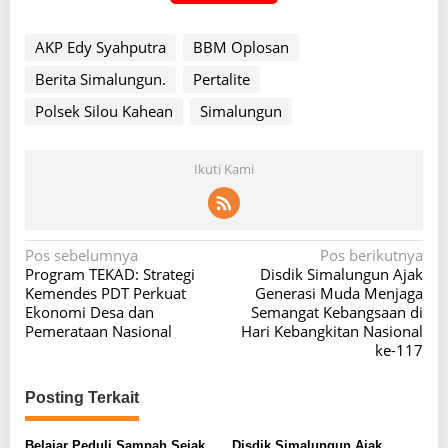
AKP Edy Syahputra
BBM Oplosan
Berita Simalungun.
Pertalite
Polsek Silou Kahean
Simalungun
Ikuti Kami
N
Pos sebelumnya
Pos berikutnya
Program TEKAD: Strategi
Disdik Simalungun Ajak
a
Kemendes PDT Perkuat
Generasi Muda Menjaga
v
Ekonomi Desa dan
Semangat Kebangsaan di
Pemerataan Nasional
Hari Kebangkitan Nasional
i
ke-117
g
a
Posting Terkait
s
Belajar Peduli Sampah Sejak
Disdik Simalungun Ajak