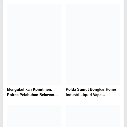
Korban di Medan
Berwawasan Lingkungan
Mengukuhkan Komitmen:
Polda Sumut Bongkar Home
Polres Pelabuhan Belawan
Industri Liquid Vape
Ungkap 31 Kasus Narkotika,
Beretomidate, Bahan Baku
Amankan 37 Tersangka
Diduga dari Kamboja