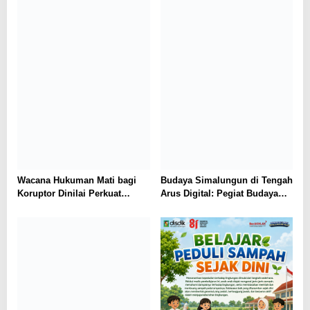
Budaya Simalungun di Tengah
Wacana Hukuman Mati bagi
Arus Digital: Pegiat Budaya
Koruptor Dinilai Perkuat
dan AGENSI Ajak Generasi
Komitmen Pemberantasan
Muda Menjaga Identitas
Korupsi
Leluhur