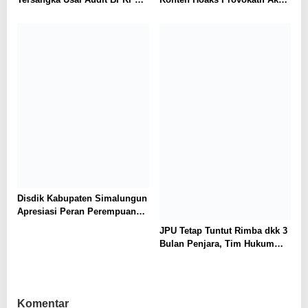
Tersangka Usai Audit BPKP
Konten Hoaks Provokatif Akan
Ungkap Kerugian Negara
Ditindak Tegas
Rp18,97 Miliar di PT Dok
Waiame
Disdik Kabupaten Simalungun
Apresiasi Peran Perempuan
dalam Pendidikan di Hari
JPU Tetap Tuntut Rimba dkk 3
Dharma Wanita Nasional 2026
Bulan Penjara, Tim Hukum
Minta Majelis Hakim Vonis
Bebas
Komentar