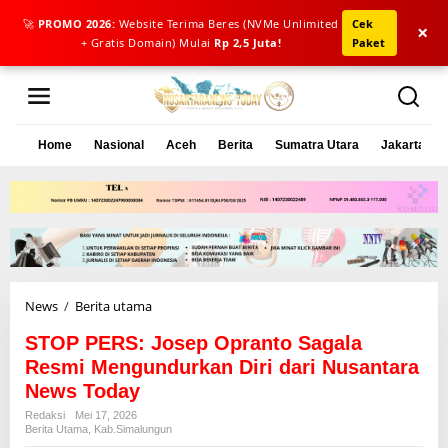
🚀
PROMO 2026:
Website Terima Beres (NVMe Unlimited
Cek
×
+ Gratis Domain) Mulai
Rp 2,5 Juta!
Paket
L
e
w
a
Home
Nasional
Aceh
Berita
Sumatra Utara
Jakarta
t
i
k
e
k
o
n
t
e
News
/
Berita utama
S
n
T
STOP PERS: Josep Opranto Sagala
O
P
Resmi Mengundurkan Diri dari Nusantara
P
News Today
E
Redaksi
Mei 17, 2026
R
Berita Utama
,
Kab.simalungun
S