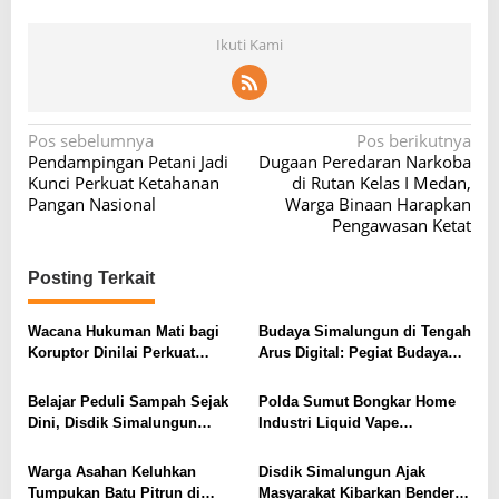
Ikuti Kami
N
Pos sebelumnya
Pos berikutnya
Pendampingan Petani Jadi
Dugaan Peredaran Narkoba
a
Kunci Perkuat Ketahanan
di Rutan Kelas I Medan,
v
Pangan Nasional
Warga Binaan Harapkan
Pengawasan Ketat
i
g
Posting Terkait
a
s
Wacana Hukuman Mati bagi
Budaya Simalungun di Tengah
Koruptor Dinilai Perkuat
Arus Digital: Pegiat Budaya
i
Komitmen Pemberantasan
dan AGENSI Ajak Generasi
p
Korupsi
Muda Menjaga Identitas
Belajar Peduli Sampah Sejak
Polda Sumut Bongkar Home
Leluhur
o
Dini, Disdik Simalungun
Industri Liquid Vape
Perkuat Pendidikan Karakter
Beretomidate, Bahan Baku
s
Berwawasan Lingkungan
Diduga dari Kamboja
Warga Asahan Keluhkan
Disdik Simalungun Ajak
Tumpukan Batu Pitrun di
Masyarakat Kibarkan Bendera