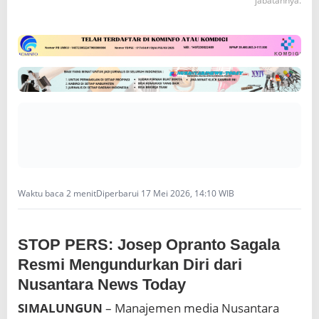
jabatannya.
a
n
t
a
r
a
N
e
w
s
T
o
d
a
Waktu baca 2 menit
Diperbarui 17 Mei 2026, 14:10 WIB
y
STOP PERS: Josep Opranto Sagala
Resmi Mengundurkan Diri dari
Nusantara News Today
SIMALUNGUN
– Manajemen media Nusantara