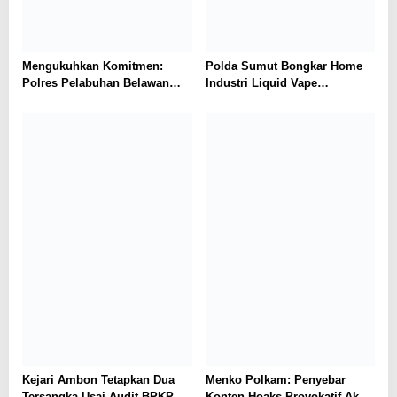
Mengukuhkan Komitmen:
Polda Sumut Bongkar Home
Polres Pelabuhan Belawan
Industri Liquid Vape
Ungkap 31 Kasus Narkotika,
Beretomidate, Bahan Baku
Amankan 37 Tersangka
Diduga dari Kamboja
Kejari Ambon Tetapkan Dua
Menko Polkam: Penyebar