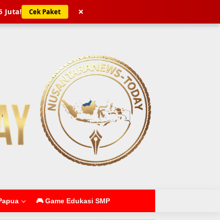
×
5 Juta!
Cek Paket
Papua
🎮 Game Edukasi SMP