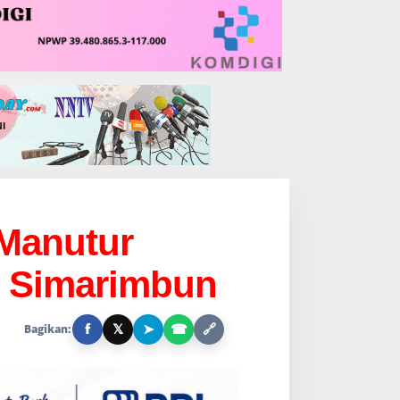
 Manutur
i Simarimbun
f
𝕏
➤
☎
🔗
Bagikan: