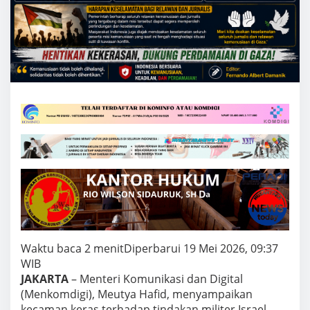
a
J
u
r
n
a
l
i
s
I
n
d
o
n
e
s
i
a
I
k
Waktu baca 2 menit
Diperbarui 19 Mei 2026, 09:37
u
t
WIB
d
JAKARTA
– Menteri Komunikasi dan Digital
a
(Menkomdigi), Meutya Hafid, menyampaikan
l
kecaman keras terhadap tindakan militer Israel