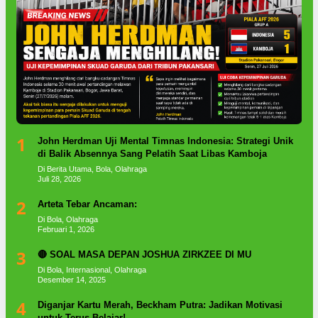
1
John Herdman Uji Mental Timnas Indonesia: Strategi Unik
di Balik Absennya Sang Pelatih Saat Libas Kamboja
Di Berita Utama, Bola, Olahraga
Juli 28, 2026
2
Arteta Tebar Ancaman:
Di Bola, Olahraga
Februari 1, 2026
3
🔴 SOAL MASA DEPAN JOSHUA ZIRKZEE DI MU
Di Bola, Internasional, Olahraga
Desember 14, 2025
4
Diganjar Kartu Merah, Beckham Putra: Jadikan Motivasi
untuk Terus Belajar!