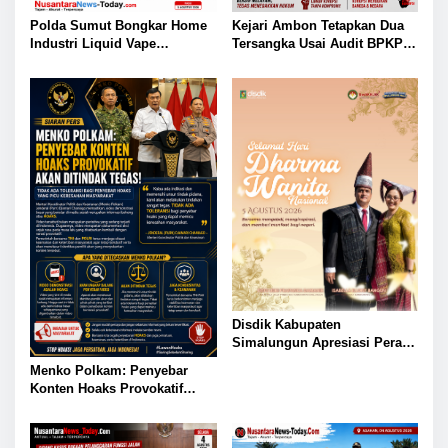
Polda Sumut Bongkar Home
Kejari Ambon Tetapkan Dua
Industri Liquid Vape
Tersangka Usai Audit BPKP
Beretomidate, Bahan Baku
Ungkap Kerugian Negara
Diduga dari Kamboja
Rp18,97 Miliar di PT Dok
Waiame
Disdik Kabupaten
Simalungun Apresiasi Peran
Perempuan dalam
Menko Polkam: Penyebar
Pendidikan di Hari Dharma
Konten Hoaks Provokatif
Wanita Nasional 2026
Akan Ditindak Tegas