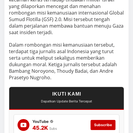
a
yang dilaporkan mencegat dan menahan
m
R
rombongan misi kemanusiaan internasional Global
o
Sumud Flotilla (GSF) 2.0. Misi tersebut tengah
m
dalam perjalanan membawa bantuan menuju Gaza
b
saat insiden terjadi.
o
n
g
Dalam rombongan misi kemanusiaan tersebut,
a
terdapat tiga jurnalis asal Indonesia yang turut
n
serta untuk meliput sekaligus memberikan
dukungan moral. Ketiga jurnalis tersebut adalah
Bambang Noroyono, Thoudy Badai, dan Andre
Prasetyo Nugroho.
IKUTI KAMI
Dapatkan Update Berita Tercepat
YouTube
Subscribe
45.2K
Subs