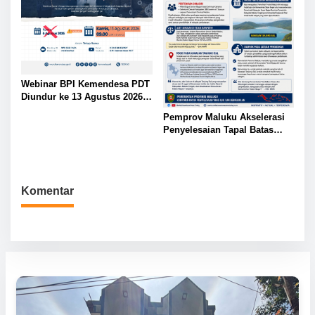
Webinar BPI Kemendesa PDT
Diundur ke 13 Agustus 2026,
Perkuat Ketahanan Pangan
Pemprov Maluku Akselerasi
Desa
Penyelesaian Tapal Batas
SBB-Maluku Tengah,
Kemendagri Diharap Ambil
Alih
Komentar