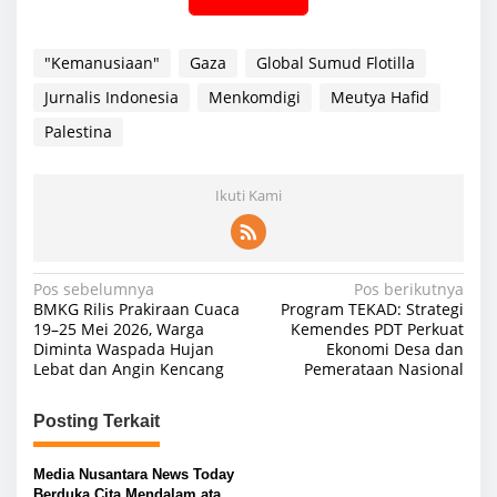
"Kemanusiaan"
Gaza
Global Sumud Flotilla
Jurnalis Indonesia
Menkomdigi
Meutya Hafid
Palestina
Ikuti Kami
N
Pos sebelumnya
Pos berikutnya
BMKG Rilis Prakiraan Cuaca
Program TEKAD: Strategi
a
19–25 Mei 2026, Warga
Kemendes PDT Perkuat
Diminta Waspada Hujan
Ekonomi Desa dan
v
Lebat dan Angin Kencang
Pemerataan Nasional
i
g
Posting Terkait
a
s
Media Nusantara News Today
Berduka Cita Mendalam atas