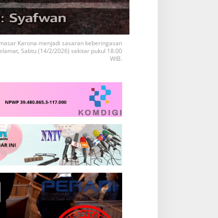
masar Karona menjadi sasaran keberingasan
lamat, Sabtu (14/2/2026) sekitar pukul 18.00
WIB.