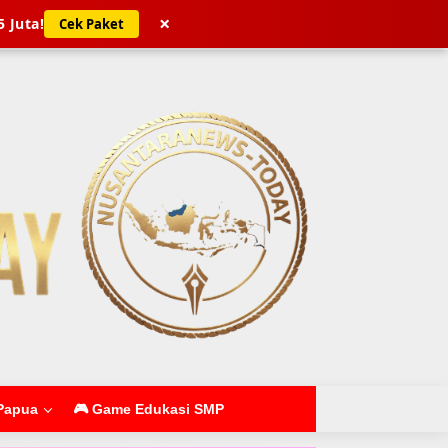
×
5 Juta!
Cek Paket
Papua
🎮 Game Edukasi SMP