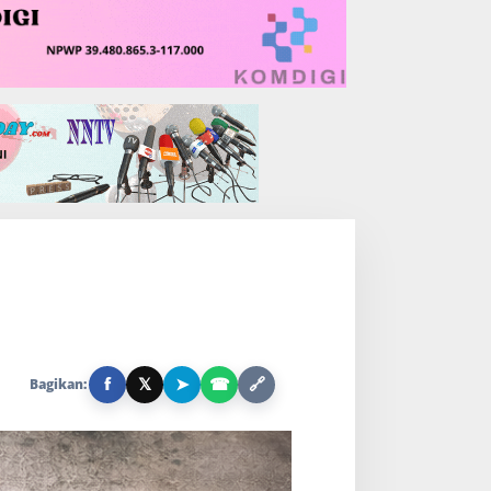
f
𝕏
➤
☎
🔗
Bagikan: