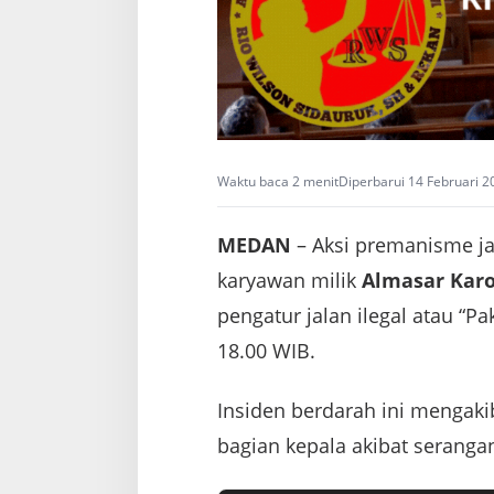
Waktu baca 2 menit
Diperbarui 14 Februari 2
MEDAN
– Aksi premanisme j
karyawan milik
Almasar Kar
pengatur jalan ilegal atau “P
18.00 WIB.
Insiden berdarah ini mengaki
bagian kepala akibat seranga