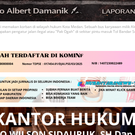
 memakan korban di wilayah hukum Kota Medan. Sebuah bus karyawan milik Al
kan pengatur jalan ilegal atau "Pak Ogah" di sekitar pintu masuk Tol Bandar Se