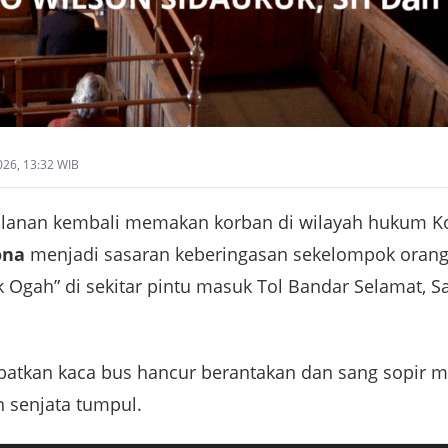
026, 13:32 WIB
alanan kembali memakan korban di wilayah hukum K
ona
menjadi sasaran keberingasan sekelompok orang
ak Ogah” di sekitar pintu masuk Tol Bandar Selamat, 
batkan kaca bus hancur berantakan dan sang sopir m
n senjata tumpul.