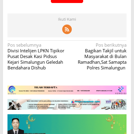
Ikuti Kami
N
Pos sebelumnya
Pos berikutnya
Divisi Intelijen LPKN Tipikor
Bagikan Takjil untuk
a
Pusat Desak Kasi Pidsus
Masyarakat di Bulan
v
Kejari Simalungun Geledah
Ramadhan,Sat Samapta
Bendahara Dishub
Polres Simalungun
i
g
a
s
i
p
o
s