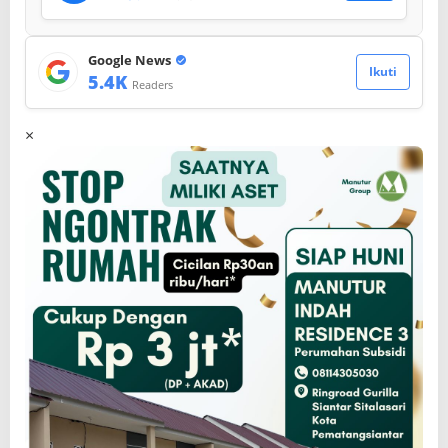
Google News
Ikuti
5.4K
Readers
×