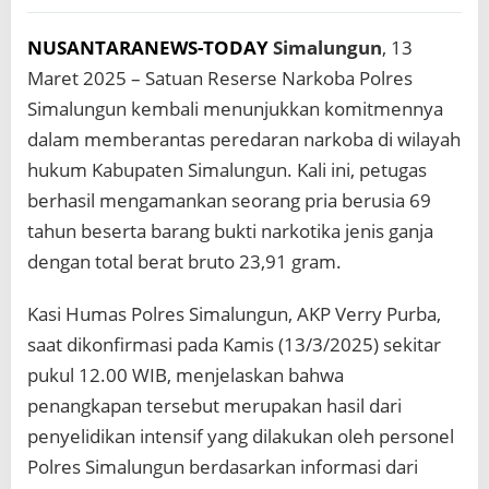
n
B
NUSANTARANEWS-TODAY
Simalungun
, 13
o
l
Maret 2025 – Satuan Reserse Narkoba Polres
o
Simalungun kembali menunjukkan komitmennya
n
dalam memberantas peredaran narkoba di wilayah
hukum Kabupaten Simalungun. Kali ini, petugas
berhasil mengamankan seorang pria berusia 69
tahun beserta barang bukti narkotika jenis ganja
dengan total berat bruto 23,91 gram.
Kasi Humas Polres Simalungun, AKP Verry Purba,
saat dikonfirmasi pada Kamis (13/3/2025) sekitar
pukul 12.00 WIB, menjelaskan bahwa
penangkapan tersebut merupakan hasil dari
penyelidikan intensif yang dilakukan oleh personel
Polres Simalungun berdasarkan informasi dari