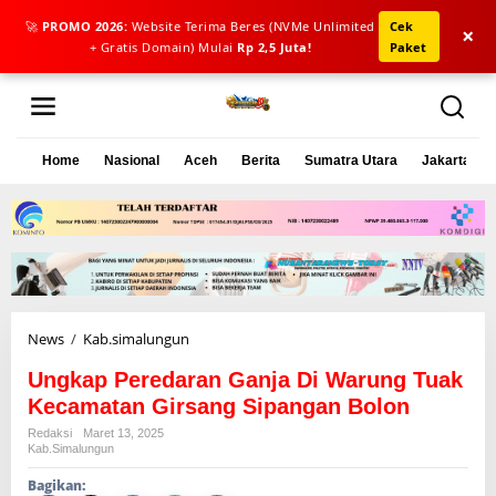
🚀
PROMO 2026:
Website Terima Beres (NVMe Unlimited
Cek
×
+ Gratis Domain) Mulai
Rp 2,5 Juta!
Paket
L
e
w
a
Home
Nasional
Aceh
Berita
Sumatra Utara
Jakarta
t
i
k
e
k
o
n
t
e
News
/
Kab.simalungun
U
n
n
Ungkap Peredaran Ganja Di Warung Tuak
g
k
Kecamatan Girsang Sipangan Bolon
a
Redaksi
Maret 13, 2025
p
Kab.simalungun
P
Bagikan:
e