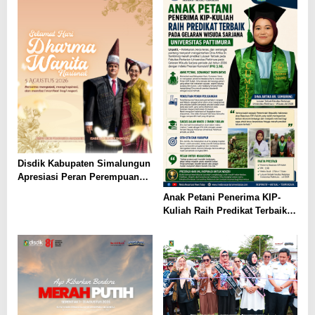
Leluhur
Disdik Kabupaten Simalungun
Apresiasi Peran Perempuan
dalam Pendidikan di Hari
Anak Petani Penerima KIP-
Dharma Wanita Nasional 2026
Kuliah Raih Predikat Terbaik
Pada Gelaran Wisuda Sarjana
Universitas Pattimura