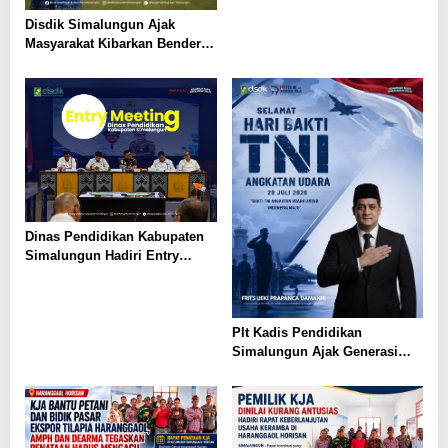
Disdik Simalungun Ajak
Masyarakat Kibarkan Bendera
Merah Putih Sepanjang
Agustus 2026
Dinas Pendidikan Kabupaten
Simalungun Hadiri Entry
Meeting di Kejaksaan Negeri
Simalungun, Perkuat Sinergi
dan Tata Kelola Pemerintahan
Plt Kadis Pendidikan
Simalungun Ajak Generasi
Muda Teladani Semangat
Pengabdian TNI AU di Hari
Bakti ke-79