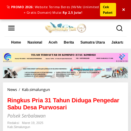
🚀
PROMO 2026:
Website Terima Beres (NVMe Unlimited
Cek
×
+ Gratis Domain) Mulai
Rp 2,5 Juta!
Paket
L
e
w
a
Home
Nasional
Aceh
Berita
Sumatra Utara
Jakarta
t
i
k
e
k
o
n
t
e
News
/
Kab.simalungun
R
n
i
Ringkus Pria 31 Tahun Diduga Pengedar
n
g
Sabu Desa Purwosari
k
Polsek Serbalawan
u
s
Redaksi
Maret 19, 2025
Kab.simalungun
P