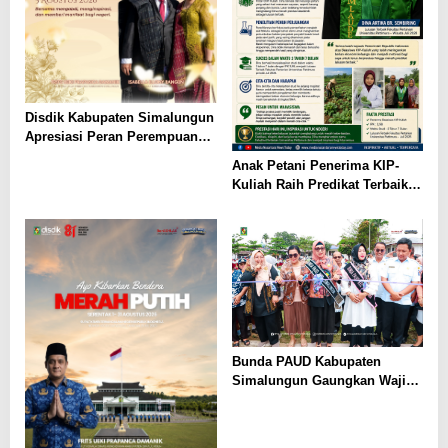
Disdik Kabupaten Simalungun
Apresiasi Peran Perempuan
dalam Pendidikan di Hari
Anak Petani Penerima KIP-
Dharma Wanita Nasional 2026
Kuliah Raih Predikat Terbaik
Pada Gelaran Wisuda Sarjana
Universitas Pattimura
Bunda PAUD Kabupaten
Simalungun Gaungkan Wajib
Belajar 13 Tahun, PAUD Jadi
Fondasi Generasi Indonesia
Emas