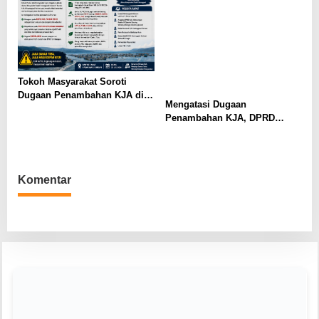
Tokoh Masyarakat Soroti
Dugaan Penambahan KJA di
Mengatasi Dugaan
Haranggaol Horisan, Desak
Penambahan KJA, DPRD
Evaluasi Berbasis Data 2023
Simalungun Bahas Penataan
Keramba Jaring Apung di
Haranggaol Horisan
Komentar