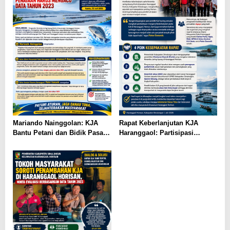
Mariando Nainggolan: KJA
Rapat Keberlanjutan KJA
Bantu Petani dan Bidik Pasar
Haranggaol: Partisipasi
Ekspor Tilapia Haranggaol,
Minim, Kesepakatan Strategis
AMPH dan Dearma Tegaskan
Terwujud
Penataan Harus Mengacu Data
2023