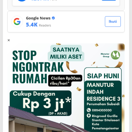
Google News
Ikuti
5.4K
Readers
×