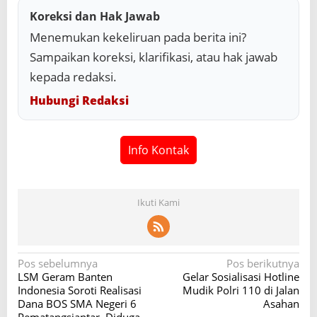
Koreksi dan Hak Jawab
Menemukan kekeliruan pada berita ini?
Sampaikan koreksi, klarifikasi, atau hak jawab
kepada redaksi.
Hubungi Redaksi
Info Kontak
Ikuti Kami
N
Pos sebelumnya
Pos berikutnya
LSM Geram Banten
Gelar Sosialisasi Hotline
a
Indonesia Soroti Realisasi
Mudik Polri 110 di Jalan
v
Dana BOS SMA Negeri 6
Asahan
Pematangsiantar, Diduga