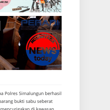
ba Polres Simalungun berhasil
rang bukti sabu seberat
s mencurigakan di kawasan