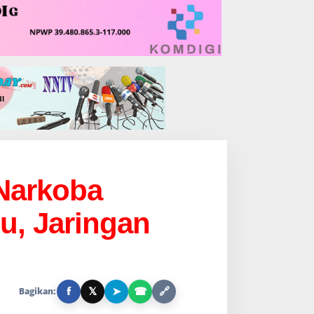
 Narkoba
u, Jaringan
f
𝕏
➤
☎
🔗
Bagikan: