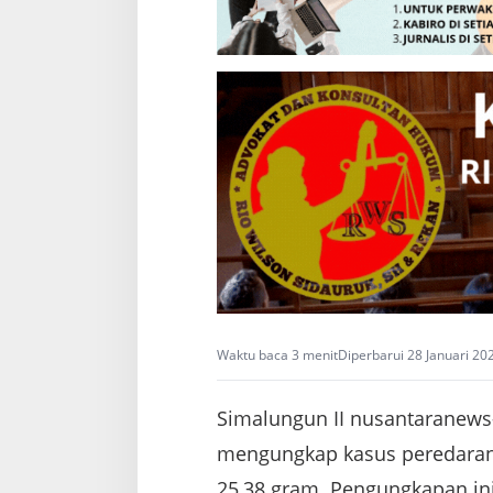
a
b
u
,
J
a
r
i
n
g
a
n
D
i
b
u
r
u
Waktu baca 3 menit
Diperbarui 28 Januari 20
!
Simalungun II nusantaranews-
mengungkap kasus peredaran
25,38 gram. Pengungkapan ini