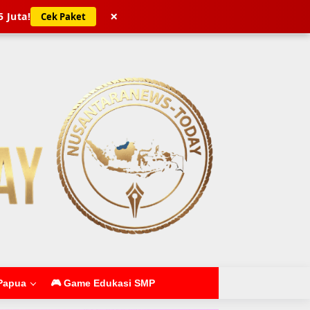
×
5 Juta!
Cek Paket
Papua
🎮 Game Edukasi SMP