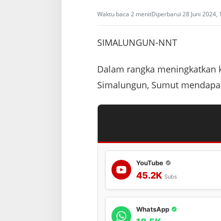
s
Waktu baca 2 menit
Diperbarui 28 Juni 2024,
e
s
d
SIMALUNGUN-NNT
a
n
D
Dalam rangka meningkatkan ku
i
d
Simalungun, Sumut mendapat
u
k
u
n
g
P
e
n
u
YouTube
h
45.2K
O
Subs
r
a
n
WhatsApp
g
t