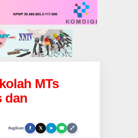
kolah MTs
s dan
f
𝕏
➤
☎
🔗
Bagikan: