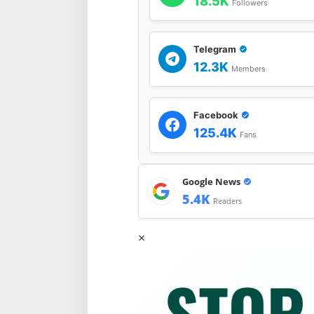
18.5K
Followers
u
a
Telegram
12.3K
Members
Facebook
125.4K
Fans
Google News
5.4K
Readers
×