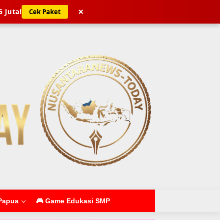
×
5 Juta!
Cek Paket
Papua
🎮 Game Edukasi SMP