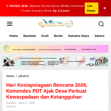
🚀
PROMO 2026:
Website Terima Beres (NVMe Unlimited
Cek
×
+ Gratis Domain) Mulai
Rp 2,5 Juta!
Paket
L
e
w
a
Home
Nasional
Aceh
Berita
Sumatra Utara
Jakarta
t
i
k
e
k
o
n
t
e
News
/
Jakarta
H
n
a
Hari Kesiapsiagaan Bencana 2026,
r
i
Kemendes PDT Ajak Desa Perkuat
K
Kewaspadaan dan Ketangguhan
e
Redaksi
April 27, 2026
s
Jakarta
i