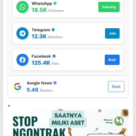
WhatsApp
n
Gabung
18.5K
Followers
Telegram
Join
12.3K
Members
Facebook
Ikuti
125.4K
Fans
Google News
Ikuti
5.4K
Readers
×