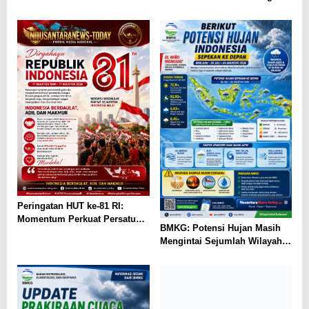
Bandingkan Sekolah Rusak
dengan Dapur MBG
Peringatan HUT ke-81 RI:
Momentum Perkuat Persatuan
BMKG: Potensi Hujan Masih
Menuju Indonesia Berdaulat,
Mengintai Sejumlah Wilayah
Adil, dan Makmur
Indonesia pada 28 Juli–4
Agustus 2026