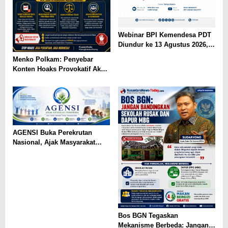
Webinar BPI Kemendesa PDT
Diundur ke 13 Agustus 2026,
Perkuat Ketahanan Pangan
Menko Polkam: Penyebar
Desa
Konten Hoaks Provokatif Akan
Ditindak Tegas
AGENSI Buka Perekrutan
Nasional, Ajak Masyarakat
Wujudkan Generasi Emas
Indonesia
Bos BGN Tegaskan
Mekanisme Berbeda: Jangan