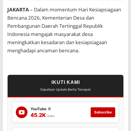
K
e
JAKARTA
– Dalam momentum Hari Kesiapsiagaan
w
Bencana 2026, Kementerian Desa dan
a
s
Pembangunan Daerah Tertinggal Republik
p
Indonesia mengajak masyarakat desa
a
d
meningkatkan kesadaran dan kesiapsiagaan
a
menghadapi ancaman bencana.
a
n
d
a
n
K
IKUTI KAMI
e
Dapatkan Update Berita Tercepat
t
a
n
g
YouTube
Subscribe
g
45.2K
Subs
u
h
a