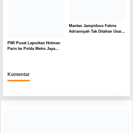
Mantan Jampidsus Febrie
Adriansyah Tak Ditahan Usai
Diperiksa sebagai Tersangka,
Kuasa Hukum: Kooperatif
PWI Pusat Laporkan Hotman
Jalani Proses Hukum
Paris ke Polda Metro Jaya
Terkait Dugaan Ujaran
Kebencian
Komentar