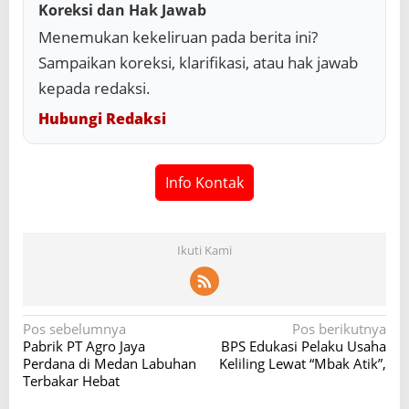
Koreksi dan Hak Jawab
Menemukan kekeliruan pada berita ini?
Sampaikan koreksi, klarifikasi, atau hak jawab
kepada redaksi.
Hubungi Redaksi
Info Kontak
Ikuti Kami
N
Pos sebelumnya
Pos berikutnya
Pabrik PT Agro Jaya
BPS Edukasi Pelaku Usaha
a
Perdana di Medan Labuhan
Keliling Lewat “Mbak Atik”,
v
Terbakar Hebat