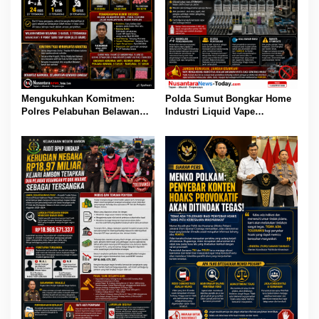
Mengukuhkan Komitmen:
Polda Sumut Bongkar Home
Polres Pelabuhan Belawan
Industri Liquid Vape
Ungkap 31 Kasus Narkotika,
Beretomidate, Bahan Baku
Amankan 37 Tersangka
Diduga dari Kamboja