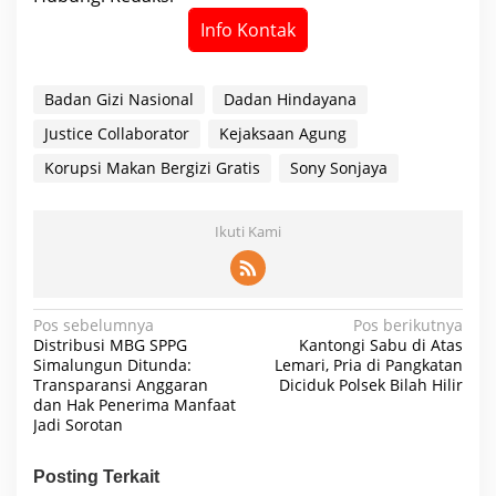
Info Kontak
Badan Gizi Nasional
Dadan Hindayana
Justice Collaborator
Kejaksaan Agung
Korupsi Makan Bergizi Gratis
Sony Sonjaya
Ikuti Kami
N
Pos sebelumnya
Pos berikutnya
Distribusi MBG SPPG
Kantongi Sabu di Atas
a
Simalungun Ditunda:
Lemari, Pria di Pangkatan
Transparansi Anggaran
Diciduk Polsek Bilah Hilir
v
dan Hak Penerima Manfaat
i
Jadi Sorotan
g
Posting Terkait
a