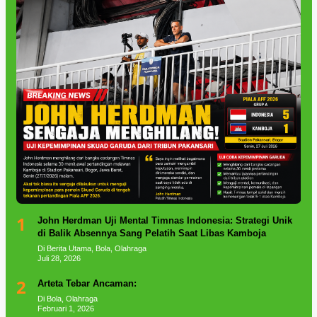
1
John Herdman Uji Mental Timnas Indonesia: Strategi Unik
di Balik Absennya Sang Pelatih Saat Libas Kamboja
Di Berita Utama, Bola, Olahraga
Juli 28, 2026
2
Arteta Tebar Ancaman:
Di Bola, Olahraga
Februari 1, 2026