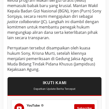
kelola program Makan Bergizi Gratis (MBG)
f
,
memasuki babak baru yang krusial. Mantan Wakil
M
Kepala Badan Gizi Nasional (BGN), Irjen (Purn) Sony
a
Sonjaya, secara resmi mengajukan diri sebagai
n
justice collaborator
(JC). Langkah ini diambil dengan
t
komitmen untuk membantu penegak hukum
a
n
mengungkap aliran dana serta keterlibatan pihak
W
lain secara transparan.
a
k
Pernyataan tersebut disampaikan oleh kuasa
i
hukum Sony, Krisna Murti, setelah kliennya
l
K
menjalani pemeriksaan di Gedung Jaksa Agung
e
Muda Bidang Tindak Pidana Khusus (Jampidsus)
p
Kejaksaan Agung.
a
l
a
IKUTI KAMI
B
G
Dapatkan Update Berita Tercepat
N
A
j
YouTube
u
Subscribe