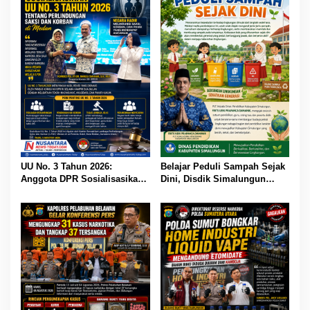
UU No. 3 Tahun 2026:
Belajar Peduli Sampah Sejak
Anggota DPR Sosialisasikan
Dini, Disdik Simalungun
Perluasan Perlindungan
Perkuat Pendidikan Karakter
Saksi dan Korban di Medan
Berwawasan Lingkungan