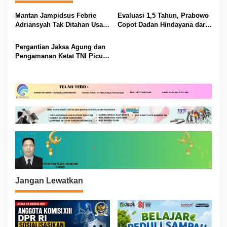
s
Mantan Jampidsus Febrie
Evaluasi 1,5 Tahun, Prabowo
i
Adriansyah Tak Ditahan Usai
Copot Dadan Hindayana dari
Diperiksa sebagai Tersangka,
Kepala Badan Gizi Nasional
p
Kuasa Hukum: Kooperatif
Pergantian Jaksa Agung dan
o
Jalani Proses Hukum
Pengamanan Ketat TNI Picu
s
Tanda Tanya Besar di
Indonesia
Jangan Lewatkan