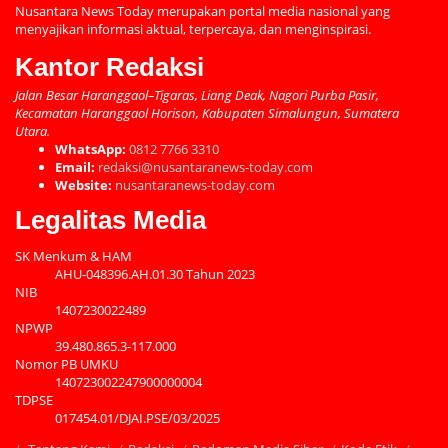
Nusantara News Today merupakan portal media nasional yang
menyajikan informasi aktual, terpercaya, dan menginspirasi.
Kantor Redaksi
Jalan Besar Haranggaol–Tigaras, Liang Deak, Nagori Purba Pasir,
Kecamatan Haranggaol Horison, Kabupaten Simalungun, Sumatera
Utara.
WhatsApp:
0812 7766 3310
Email:
redaksi@nusantaranews-today.com
Website:
nusantaranews-today.com
Legalitas Media
SK Menkum & HAM
AHU-048396.AH.01.30 Tahun 2023
NIB
1407230022489
NPWP
39.480.865.3-117.000
Nomor PB UMKU
140723002247900000004
TDPSE
017454.01/DJAI.PSE/03/2025