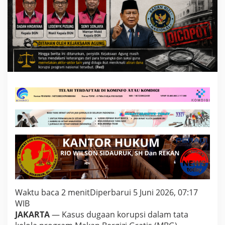
:
S
e
r
e
t
E
k
s
e
k
u
t
i
f
-
L
e
g
i
s
l
Waktu baca 2 menit
Diperbarui 5 Juni 2026, 07:17
a
WIB
t
JAKARTA
— Kasus dugaan korupsi dalam tata
i