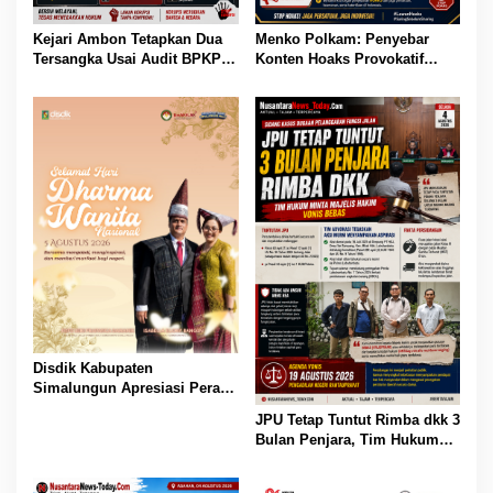
Kejari Ambon Tetapkan Dua
Menko Polkam: Penyebar
Tersangka Usai Audit BPKP
Konten Hoaks Provokatif
Ungkap Kerugian Negara
Akan Ditindak Tegas
Rp18,97 Miliar di PT Dok
Waiame
Disdik Kabupaten
Simalungun Apresiasi Peran
Perempuan dalam
JPU Tetap Tuntut Rimba dkk 3
Pendidikan di Hari Dharma
Bulan Penjara, Tim Hukum
Wanita Nasional 2026
Minta Majelis Hakim Vonis
Bebas