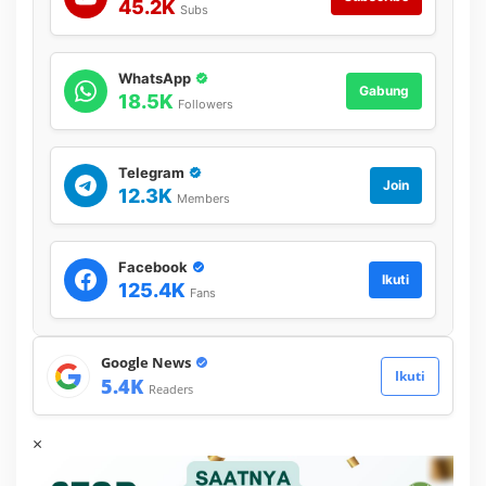
k
45.2K
Subs
a
n
J
WhatsApp
u
Gabung
18.5K
s
Followers
t
i
c
Telegram
e
Join
12.3K
C
Members
o
l
l
Facebook
a
Ikuti
125.4K
Fans
b
o
r
a
Google News
t
Ikuti
5.4K
Readers
o
r
×