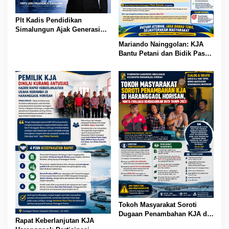
Plt Kadis Pendidikan
Simalungun Ajak Generasi
Muda Teladani Semangat
Mariando Nainggolan: KJA
Pengabdian TNI AU di Hari
Bantu Petani dan Bidik Pasar
Bakti ke-79
Ekspor Tilapia Haranggaol,
AMPH dan Dearma Tegaskan
Penataan Harus Mengacu
Data 2023
Tokoh Masyarakat Soroti
Dugaan Penambahan KJA di
Rapat Keberlanjutan KJA
Haranggaol Horisan, Desak