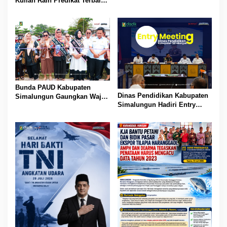
Kuliah Raih Predikat Terbaik
Pada Gelaran Wisuda Sarjana
Universitas Pattimura
Bunda PAUD Kabupaten
Dinas Pendidikan Kabupaten
Simalungun Gaungkan Wajib
Simalungun Hadiri Entry
Belajar 13 Tahun, PAUD Jadi
Meeting di Kejaksaan Negeri
Fondasi Generasi Indonesia
Simalungun, Perkuat Sinergi
Emas
dan Tata Kelola Pemerintahan