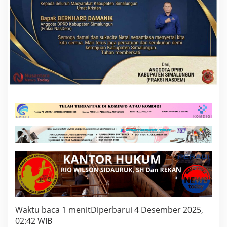
N
D
E
M
I
K
E
M
A
J
U
A
N
Waktu baca 1 menit
Diperbarui 4 Desember 2025,
02:42 WIB