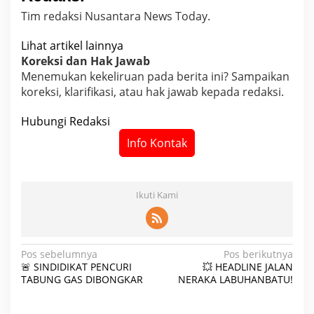
Tim redaksi Nusantara News Today.
Lihat artikel lainnya
Koreksi dan Hak Jawab
Menemukan kekeliruan pada berita ini? Sampaikan
koreksi, klarifikasi, atau hak jawab kepada redaksi.
Hubungi Redaksi
Info Kontak
Ikuti Kami
N
Pos sebelumnya
Pos berikutnya
🚨 SINDIDIKAT PENCURI
💥 HEADLINE JALAN
a
TABUNG GAS DIBONGKAR
NERAKA LABUHANBATU!
v