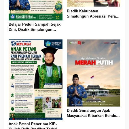
Disdik Kabupaten
Simalungun Apresiasi Peran
Perempuan dalam
Belajar Peduli Sampah Sejak
Pendidikan di Hari Dharma
Dini, Disdik Simalungun
Wanita Nasional 2026
Perkuat Pendidikan Karakter
Berwawasan Lingkungan
Disdik Simalungun Ajak
Masyarakat Kibarkan Bendera
Merah Putih Sepanjang
Anak Petani Penerima KIP-
Agustus 2026