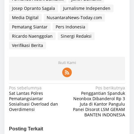
Josep Opranto Sagala
Jurnalisme Independen
Media Digital
NusantaraNews-Today.com
Pematang Siantar
Pers Indonesia
Ricardo Naenggolan
Sinergi Redaksi
Verifikasi Berita
Ikuti Kami
N
Pos sebelumnya
Pos berikutnya
Sat Lantas Polres
Penggantian Spanduk
a
Pematangsiantar
Neonbox Dibanderol Rp 3
Sosialisasi Overload dan
Juta di Kantor Pangulu
v
Overdimensi
Panei Disorot LSM GERAM
i
BANTEN INDONESIA
g
Posting Terkait
a