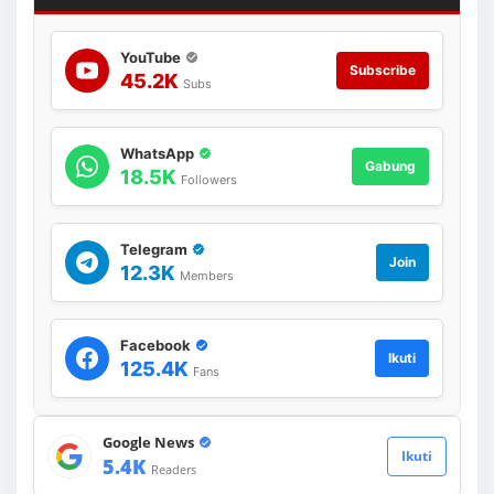
s
i
D
YouTube
a
Subscribe
45.2K
t
Subs
a
u
n
WhatsApp
t
Gabung
18.5K
u
Followers
k
M
a
Telegram
s
Join
12.3K
Members
a
D
e
p
Facebook
Ikuti
a
125.4K
Fans
n
M
e
d
Google News
Ikuti
i
5.4K
Readers
a