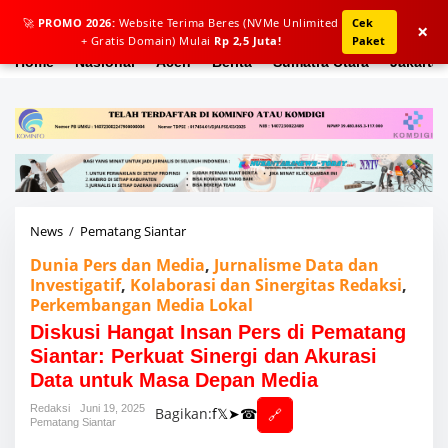
L
🚀
PROMO 2026:
Website Terima Beres (NVMe Unlimited
Cek
e
×
+ Gratis Domain) Mulai
Rp 2,5 Juta!
Paket
w
a
Home
Nasional
Aceh
Berita
Sumatra Utara
Jakarta
t
i
k
e
k
o
n
t
e
News
/
Pematang Siantar
D
n
i
Dunia Pers dan Media
,
Jurnalisme Data dan
s
Investigatif
,
Kolaborasi dan Sinergitas Redaksi
,
k
Perkembangan Media Lokal
u
s
Diskusi Hangat Insan Pers di Pematang
i
Siantar: Perkuat Sinergi dan Akurasi
H
a
Data untuk Masa Depan Media
n
Redaksi
Juni 19, 2025
g
Bagikan:
f
𝕏
➤
☎
🔗
Pematang Siantar
a
t