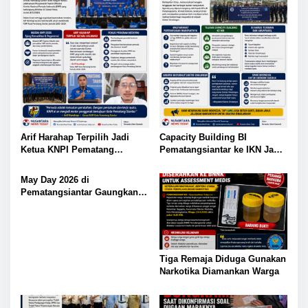
Arif Harahap Terpilih Jadi
Capacity Building BI
Ketua KNPI Pematang
Pematangsiantar ke IKN Jadi
Siantar, Tokoh Muda Ajak
Sorotan, Publik Ingatkan
Gandeng Tangan Demi
Pentingnya Efisiensi
May Day 2026 di
Kemajuan
Anggaran
Pematangsiantar Gaungkan
Kolaborasi
Tiga Remaja Diduga Gunakan
Narkotika Diamankan Warga