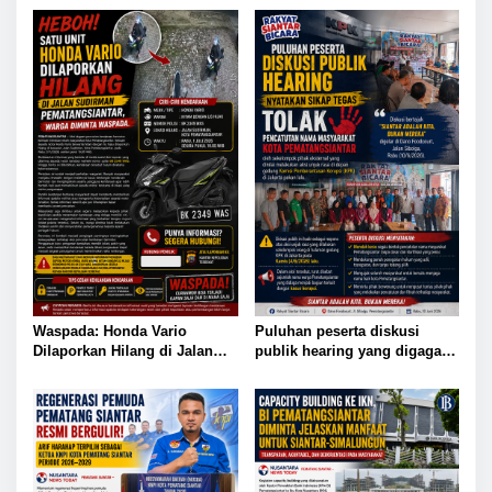
Waspada: Honda Vario
Puluhan peserta diskusi
Dilaporkan Hilang di Jalan
publik hearing yang digagas
Sudirman Pematangsiantar,
Forum Rakyat Siantar Bicara
Masyarakat Diimbau Berhati-
hati