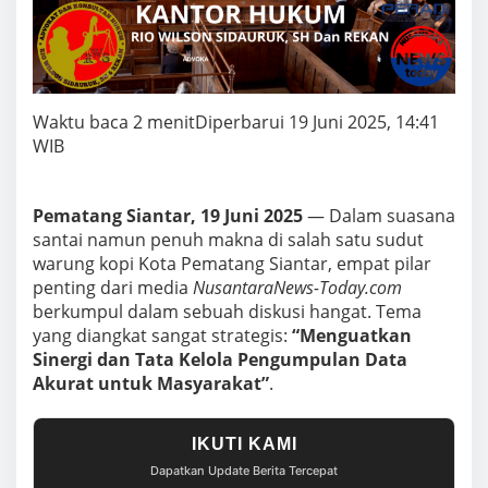
a
r
:
P
e
r
k
Waktu baca 2 menit
Diperbarui 19 Juni 2025, 14:41
u
WIB
a
t
S
Pematang Siantar, 19 Juni 2025
— Dalam suasana
i
n
santai namun penuh makna di salah satu sudut
e
warung kopi Kota Pematang Siantar, empat pilar
r
penting dari media
NusantaraNews-Today.com
g
berkumpul dalam sebuah diskusi hangat. Tema
i
yang diangkat sangat strategis:
“Menguatkan
d
a
Sinergi dan Tata Kelola Pengumpulan Data
n
Akurat untuk Masyarakat”
.
A
k
u
IKUTI KAMI
r
a
Dapatkan Update Berita Tercepat