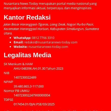
Nusantara News Today merupakan portal media nasional yang
menyajikan informasi aktual, terpercaya, dan menginspirasi.
Kantor Redaksi
Jalan Besar Haranggaol–Tigaras, Liang Deak, Nagori Purba Pasir,
Kecamatan Haranggaol Horison, Kabupaten Simalungun, Sumatera
Utara.
WhatsApp:
0812 7766 3310
Email:
redaksi@nusantaranews-today.com
Website:
nusantaranews-today.com
Legalitas Media
SK Menkum & HAM
AHU-048396.AH.01.30 Tahun 2023
NIB
1407230022489
NPWP
39.480.865.3-117.000
Nomor PB UMKU
140723002247900000004
TDPSE
017454.01/DJAI.PSE/03/2025