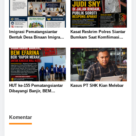
Imigrasi Pematangsiantar
Kasat Reskrim Polres Siantar
Bentuk Desa Binaan Imigrasi
Bumkam Saat Komfiimasi
di Tebing Tinggi
Marak Perjudian di Kota
Pematangsianțar di Jalan
Rindam
HUT ke-155 Pematangsiantar
Kasus PT SHK Kian Melebar
Dibayangi Banjir, BEM
Efarina Beri ‘Rapor Merah’
untuk Kinerja Wali Kota
Komentar