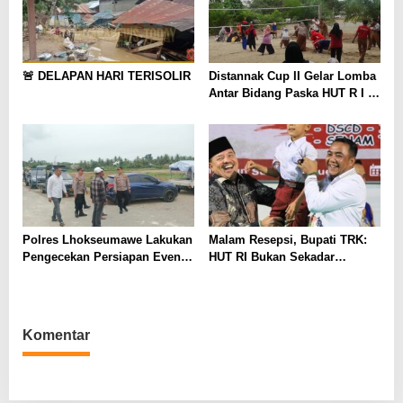
🚨 DELAPAN HARI TERISOLIR
Distannak Cup II Gelar Lomba
Antar Bidang Paska HUT R I 80
Tahun
Polres Lhokseumawe Lakukan
Malam Resepsi, Bupati TRK:
Pengecekan Persiapan Event
HUT RI Bukan Sekadar
Aceh Perkusi 2025 di
Seremonial Semata
Samudera Pasai
Komentar