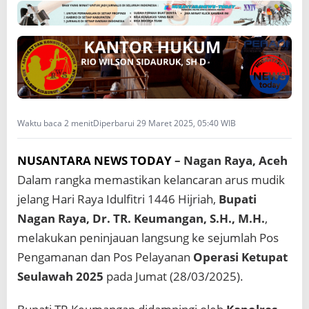
a
n
d
a
n
P
e
l
a
Waktu baca 2 menit
Diperbarui 29 Maret 2025, 05:40 WIB
y
a
n
NUSANTARA NEWS TODAY
– Nagan Raya, Aceh
a
Dalam rangka memastikan kelancaran arus mudik
n
O
jelang Hari Raya Idulfitri 1446 Hijriah,
Bupati
p
Nagan Raya, Dr. TR. Keumangan, S.H., M.H.
,
e
r
melakukan peninjauan langsung ke sejumlah Pos
a
Pengamanan dan Pos Pelayanan
Operasi Ketupat
s
i
Seulawah 2025
pada Jumat (28/03/2025).
K
e