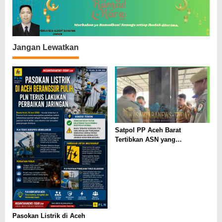
o
s
Jangan Lewatkan
Satpol PP Aceh Barat
Tertibkan ASN yang
“Nongkrong” di Warung Kopi
Saat Jam Kerja
Pasokan Listrik di Aceh