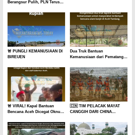
Berangsur Pulih, PLN Terus
Lakukan Perbaikan Jaringan
🚨 PUNGLI KEMANUSIAAN DI
Dua Truk Bantuan
BIREUEN
Kemanusiaan dari Pematang
Siantar dan Tanah Karo Tiba
di Aceh Tamiang
🚨 VIRAL! Kapal Bantuan
🇨🇳 TIM PELACAK MAYAT
Bencana Aceh Dicegat Oknum
CANGGIH DARI CHINA
Mengaku GAM dan Staf
DIDATANGKAN KE ACEH
Gubernur