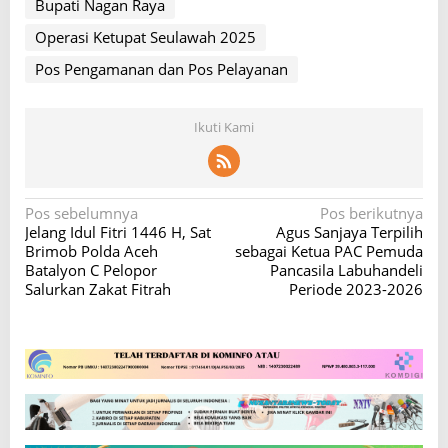
Bupati Nagan Raya
Operasi Ketupat Seulawah 2025
Pos Pengamanan dan Pos Pelayanan
Ikuti Kami
N
Pos sebelumnya
Pos berikutnya
Jelang Idul Fitri 1446 H, Sat
Agus Sanjaya Terpilih
a
Brimob Polda Aceh
sebagai Ketua PAC Pemuda
v
Batalyon C Pelopor
Pancasila Labuhandeli
Salurkan Zakat Fitrah
Periode 2023-2026
i
g
a
s
i
p