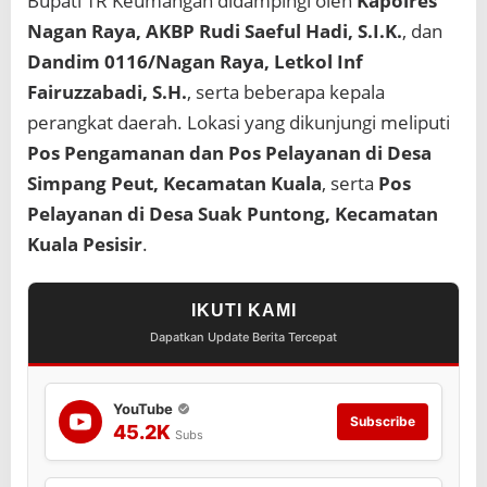
Bupati TR Keumangan didampingi oleh
Kapolres
t
u
Nagan Raya, AKBP Rudi Saeful Hadi, S.I.K.
, dan
p
Dandim 0116/Nagan Raya, Letkol Inf
a
Fairuzzabadi, S.H.
, serta beberapa kepala
t
S
perangkat daerah. Lokasi yang dikunjungi meliputi
e
Pos Pengamanan dan Pos Pelayanan di Desa
u
l
Simpang Peut, Kecamatan Kuala
, serta
Pos
a
Pelayanan di Desa Suak Puntong, Kecamatan
w
a
Kuala Pesisir
.
h
2
0
IKUTI KAMI
2
5
Dapatkan Update Berita Tercepat
YouTube
Subscribe
45.2K
Subs