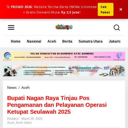
🚀
PROMO 2026:
Website Terima Beres (NVMe Unlimited
Cek
×
+ Gratis Domain) Mulai
Rp 2,5 Juta!
Paket
L
e
w
a
Home
Nasional
Aceh
Berita
Sumatra Utara
Jakarta
t
i
k
e
k
o
n
t
e
News
/
Aceh
B
n
u
Bupati Nagan Raya Tinjau Pos
p
a
Pengamanan dan Pelayanan Operasi
t
Ketupat Seulawah 2025
i
Redaksi
Maret 29, 2025
N
Aceh
,
Aceh Utara
a