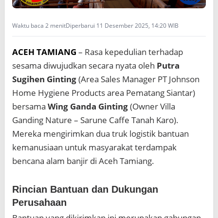
o
T
i
Waktu baca 2 menit
Diperbarui 11 Desember 2025, 14:20 WIB
b
a
d
ACEH TAMIANG
– Rasa kepedulian terhadap
i
sesama diwujudkan secara nyata oleh
Putra
A
c
Sugihen Ginting
(Area Sales Manager PT Johnson
e
Home Hygiene Products area Pematang Siantar)
h
T
bersama
Wing Ganda Ginting
(Owner Villa
a
Ganding Nature – Sarune Caffe Tanah Karo).
m
Mereka mengirimkan dua truk logistik bantuan
i
a
kemanusiaan untuk masyarakat terdampak
n
bencana alam banjir di Aceh Tamiang.
g
Rincian Bantuan dan Dukungan
Perusahaan
Bantuan yang dikirimkan ini merupakan gabungan