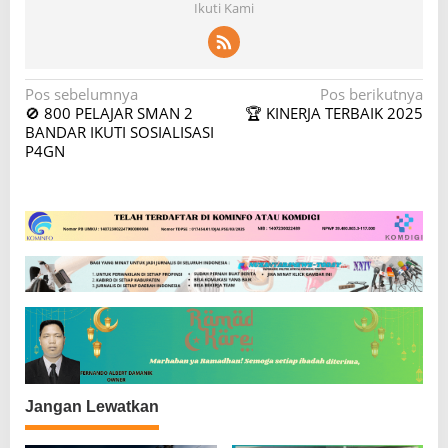
Ikuti Kami
N
Pos sebelumnya
Pos berikutnya
🚫 800 PELAJAR SMAN 2
🏆 KINERJA TERBAIK 2025
a
BANDAR IKUTI SOSIALISASI
v
P4GN
i
g
a
s
i
p
o
s
Jangan Lewatkan