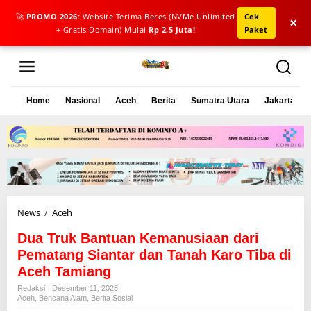
🚀
PROMO 2026:
Website Terima Beres (NVMe Unlimited
Cek
×
+ Gratis Domain) Mulai
Rp 2,5 Juta!
Paket
L
e
w
a
Home
Nasional
Aceh
Berita
Sumatra Utara
Jakarta
t
i
k
e
k
o
n
t
e
News
/
Aceh
D
n
u
Dua Truk Bantuan Kemanusiaan dari
a
T
Pematang Siantar dan Tanah Karo Tiba di
r
Aceh Tamiang
u
Redaksi
Desember 11, 2025
k
Aceh
,
Bencana Alam
,
Berita Sosial
B