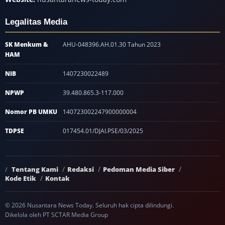
Legalitas Media
SK Menkum &
AHU-048396.AH.01.30 Tahun 2023
HAM
NIB
1407230022489
NPWP
39.480.865.3-117.000
Nomor PB UMKU
140723002247900000004
TDPSE
017454.01/DJAI.PSE/03/2025
Tentang Kami
Redaksi
Pedoman Media Siber
Kode Etik
Kontak
© 2026 Nusantara News Today. Seluruh hak cipta dilindungi.
Dikelola oleh PT SCTAR Media Group