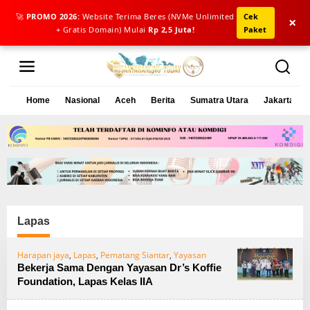
🚀
PROMO 2026:
Website Terima Beres (NVMe Unlimited
Cek
×
+ Gratis Domain) Mulai
Rp 2,5 Juta!
Paket
L
e
w
a
Home
Nasional
Aceh
Berita
Sumatra Utara
Jakarta
t
i
k
e
k
o
n
t
e
Lapas
n
Harapan jaya
,
Lapas
,
Pematang Siantar
,
Yayasan
Bekerja Sama Dengan Yayasan Dr’s Koffie
Foundation, Lapas Kelas IIA