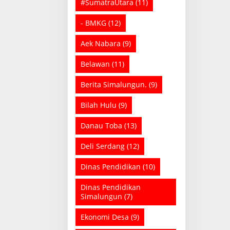
#SumatraUtara
(11)
- BMKG
(12)
Aek Nabara
(9)
Belawan
(11)
Berita Simalungun.
(9)
Bilah Hulu
(9)
Danau Toba
(13)
Deli Serdang
(12)
Dinas Pendidikan
(10)
Dinas Pendidikan
Simalungun
(7)
Ekonomi Desa
(9)