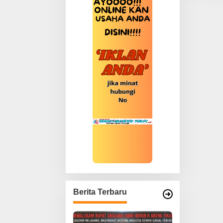
n
t
u
k
:
Berita Terbaru