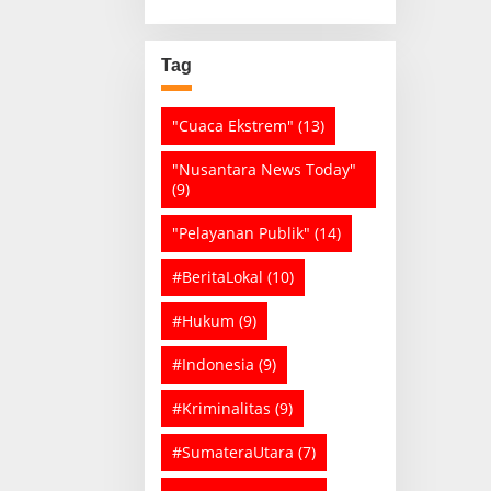
Tag
"Cuaca Ekstrem"
(13)
"Nusantara News Today"
(9)
"Pelayanan Publik"
(14)
#BeritaLokal
(10)
#Hukum
(9)
#Indonesia
(9)
#Kriminalitas
(9)
#SumateraUtara
(7)