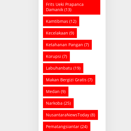
Frits Ueki Prapanca
Damanik
(13)
Kamtibmas
(12)
Kecelakaan
(9)
Ketahanan Pangan
(7)
Korupsi
(7)
Labuhanbatu
(19)
Makan Bergizi Gratis
(7)
Medan
(9)
Narkoba
(25)
NusantaraNewsToday
(8)
Pematangsiantar
(24)