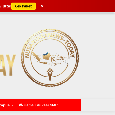
×
5 Juta!
Cek Paket
Papua
🎮 Game Edukasi SMP