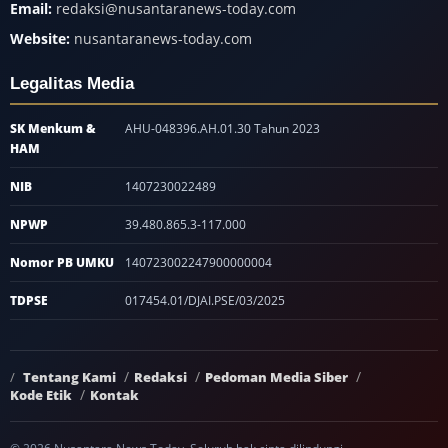
Email:
redaksi@nusantaranews-today.com
Website:
nusantaranews-today.com
Legalitas Media
SK Menkum &
AHU-048396.AH.01.30 Tahun 2023
HAM
NIB
1407230022489
NPWP
39.480.865.3-117.000
Nomor PB UMKU
140723002247900000004
TDPSE
017454.01/DJAI.PSE/03/2025
Tentang Kami
Redaksi
Pedoman Media Siber
Kode Etik
Kontak