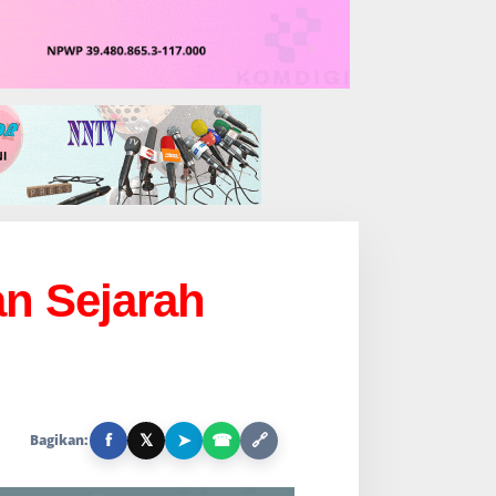
n Sejarah
f
𝕏
➤
☎
🔗
Bagikan: