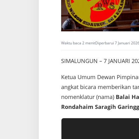
Waktu baca 2 menit
Diperbarui 7 Januari 202
SIMALUNGUN – 7 JANUARI 20
Ketua Umum Dewan Pimpina
angkat bicara memberikan ta
nomenklatur (nama)
Balai H
Rondahaim Saragih Garingg