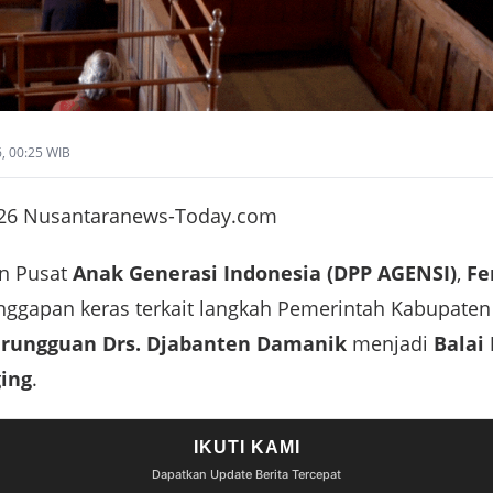
6, 00:25 WIB
26 Nusantaranews-Today.com
n Pusat
Anak Generasi Indonesia (DPP AGENSI)
,
Fe
nggapan keras terkait langkah Pemerintah Kabupat
arungguan Drs. Djabanten Damanik
menjadi
Balai
ing
.
IKUTI KAMI
Dapatkan Update Berita Tercepat