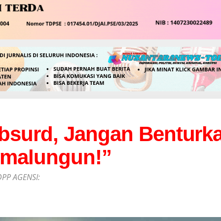
bsurd, Jangan Benturka
imalungun!”
PP AGENSI: