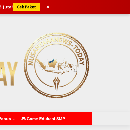
×
5 Juta!
Cek Paket
Papua
🎮 Game Edukasi SMP