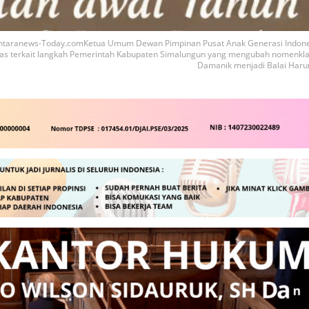
aranews-Today.comKetua Umum Dewan Pimpinan Pusat Anak Generasi Indonesi
as terkait langkah Pemerintah Kabupaten Simalungun yang mengubah nomenkla
Damanik menjadi Balai Haru