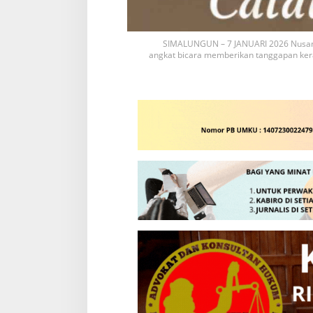
SIMALUNGUN – 7 JANUARI 2026 Nusant
angkat bicara memberikan tanggapan ker