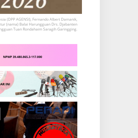
a (DPP AGENSI), Fernando Albert Damanik,
tur (nama) Balai Harungguan Drs. Djabanten
ngguan Tuan Rondahaim Saragih Garingging.