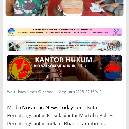
n
i
a
n
P
o
l
s
e
k
S
i
a
n
t
a
Waktu baca 1 menit
Diperbarui 12 Agustus 2025, 07:16 WIB
r
M
a
Media
NusantaraNews-Today.com
.Kota
r
t
Pematangsiantar-Polsek Siantar Martoba Polres
o
Pematangsiantar melalui Bhabinkamtibmas
b