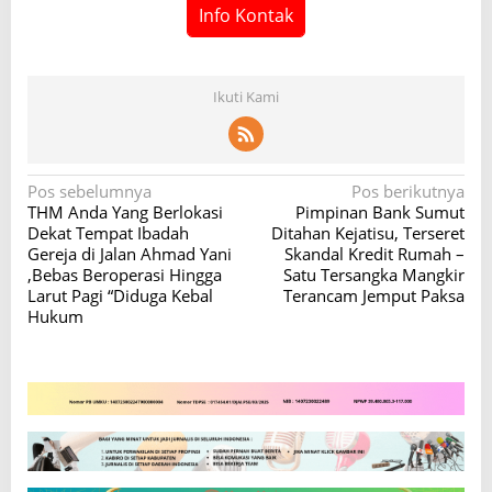
Info Kontak
Ikuti Kami
N
Pos sebelumnya
Pos berikutnya
THM Anda Yang Berlokasi
Pimpinan Bank Sumut
a
Dekat Tempat Ibadah
Ditahan Kejatisu, Terseret
v
Gereja di Jalan Ahmad Yani
Skandal Kredit Rumah –
,Bebas Beroperasi Hingga
Satu Tersangka Mangkir
i
Larut Pagi “Diduga Kebal
Terancam Jemput Paksa
g
Hukum
a
s
i
p
o