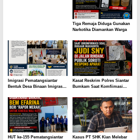
Tiga Remaja Diduga Gunakan
Narkotika Diamankan Warga
Imigrasi Pematangsiantar
Kasat Reskrim Polres Siantar
Bentuk Desa Binaan Imigrasi
Bumkam Saat Komfiimasi
di Tebing Tinggi
Marak Perjudian di Kota
Pematangsianțar di Jalan
Rindam
HUT ke-155 Pematangsiantar
Kasus PT SHK Kian Melebar