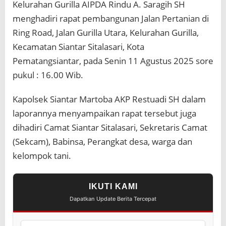
Kelurahan Gurilla AIPDA Rindu A. Saragih SH
a
S
menghadiri rapat pembangunan Jalan Pertanian di
a
Ring Road, Jalan Gurilla Utara, Kelurahan Gurilla,
m
p
Kecamatan Siantar Sitalasari, Kota
a
Pematangsiantar, pada Senin 11 Agustus 2025 sore
i
k
pukul : 16.00 Wib.
a
n
Kapolsek Siantar Martoba AKP Restuadi SH dalam
P
e
laporannya menyampaikan rapat tersebut juga
s
dihadiri Camat Siantar Sitalasari, Sekretaris Camat
a
n
(Sekcam), Babinsa, Perangkat desa, warga dan
K
kelompok tani.
a
m
t
i
IKUTI KAMI
b
Dapatkan Update Berita Tercepat
m
a
s