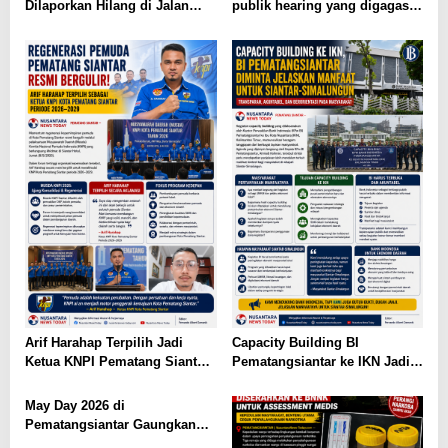
Dilaporkan Hilang di Jalan
publik hearing yang digagas
Sudirman Pematangsiantar,
Forum Rakyat Siantar Bicara
Masyarakat Diimbau Berhati-
hati
Arif Harahap Terpilih Jadi
Capacity Building BI
Ketua KNPI Pematang Siantar,
Pematangsiantar ke IKN Jadi
Tokoh Muda Ajak Gandeng
Sorotan, Publik Ingatkan
Tangan Demi Kemajuan
Pentingnya Efisiensi
May Day 2026 di
Anggaran
Pematangsiantar Gaungkan
Kolaborasi