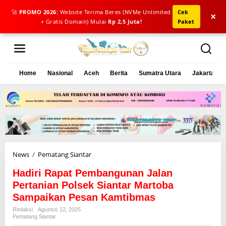
🚀
PROMO 2026:
Website Terima Beres (NVMe Unlimited
Cek
×
+ Gratis Domain) Mulai
Rp 2,5 Juta!
Paket
L
e
w
a
Home
Nasional
Aceh
Berita
Sumatra Utara
Jakarta
t
i
k
e
k
o
n
t
e
News
/
Pematang Siantar
H
n
a
Hadiri Rapat Pembangunan Jalan
d
i
Pertanian Polsek Siantar Martoba
r
Sampaikan Pesan Kamtibmas
i
Redaksi
Agustus 12, 2025
R
Pematang Siantar
a