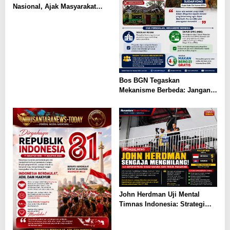
Nasional, Ajak Masyarakat
Wujudkan Generasi Emas
Indonesia
Bos BGN Tegaskan
Mekanisme Berbeda: Jangan
Bandingkan Sekolah Rusak
dengan Dapur MBG
John Herdman Uji Mental
Timnas Indonesia: Strategi
Unik di Balik Absennya Sang
Pelatih Saat Libas Kamboja