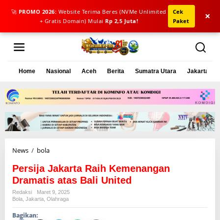
🚀
PROMO 2026:
Website Terima Beres (NVMe Unlimited
Cek
×
+ Gratis Domain) Mulai
Rp 2,5 Juta!
Paket
L
e
w
a
Home
Nasional
Aceh
Berita
Sumatra Utara
Jakarta
t
i
k
e
k
o
n
t
e
News
/
bola
P
n
e
Persija Jakarta Raih Kemenangan
r
s
Dramatis atas Bali United
i
Redaksi
Maret 9, 2025
j
Bola
,
Jakarta
,
Olahraga
a
Bagikan:
J