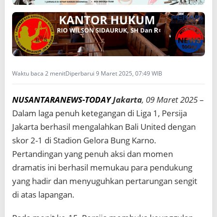
a
t
i
s
a
t
a
s
Waktu baca 2 menit
Diperbarui 9 Maret 2025, 07:49 WIB
B
a
NUSANTARANEWS-TODAY
Jakarta
, 09 Maret 2025
–
l
i
Dalam laga penuh ketegangan di Liga 1, Persija
U
Jakarta berhasil mengalahkan Bali United dengan
n
i
skor 2-1 di Stadion Gelora Bung Karno.
t
Pertandingan yang penuh aksi dan momen
e
d
dramatis ini berhasil memukau para pendukung
yang hadir dan menyuguhkan pertarungan sengit
di atas lapangan.