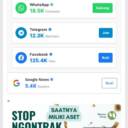
WhatsApp
Gabung
18.5K
Followers
Telegram
Join
12.3K
Members
Facebook
Ikuti
125.4K
Fans
Google News
Ikuti
5.4K
Readers
×