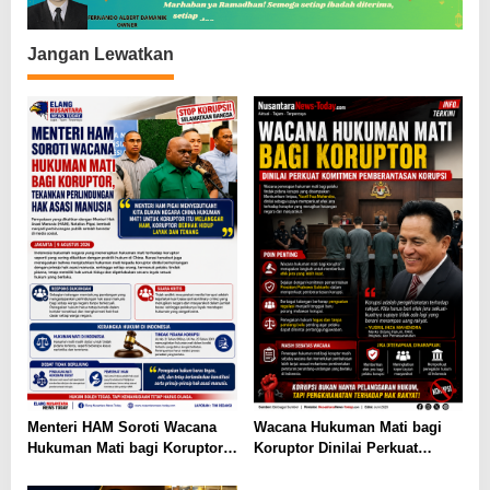
s
Jangan Lewatkan
Menteri HAM Soroti Wacana
Wacana Hukuman Mati bagi
Hukuman Mati bagi Koruptor,
Koruptor Dinilai Perkuat
Tekankan Perlindungan Hak
Komitmen Pemberantasan
Asasi Manusia
Korupsi