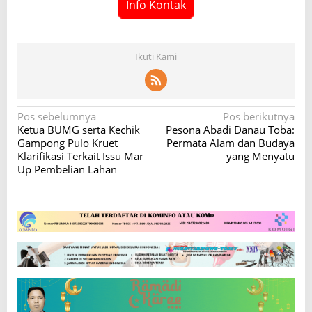
Info Kontak
Ikuti Kami
N
Pos sebelumnya
Pos berikutnya
Ketua BUMG serta Kechik
Pesona Abadi Danau Toba:
a
Gampong Pulo Kruet
Permata Alam dan Budaya
v
Klarifikasi Terkait Issu Mar
yang Menyatu
Up Pembelian Lahan
i
g
a
s
i
p
o