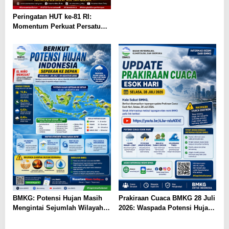
Peringatan HUT ke-81 RI:
Momentum Perkuat Persatuan
Menuju Indonesia Berdaulat,
Adil, dan Makmur
BMKG: Potensi Hujan Masih
Prakiraan Cuaca BMKG 28 Juli
Mengintai Sejumlah Wilayah
2026: Waspada Potensi Hujan
Indonesia pada 28 Juli–4
dan Bencana
Agustus 2026
Hidrometeorologi