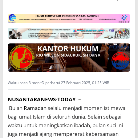
a
n
L
i
m
a
N
e
g
a
r
a
A
s
Waktu baca 3 menit
Diperbarui 27 Februari 2025, 01:25 WIB
i
n
NUSANTARANEWS-TODAY
–
g
,
Bulan
Ramadan
selalu menjadi momen istimewa
P
bagi umat Islam di seluruh dunia. Selain sebagai
a
k
waktu untuk meningkatkan ibadah, bulan suci ini
i
juga menjadi ajang mempererat kebersamaan
s