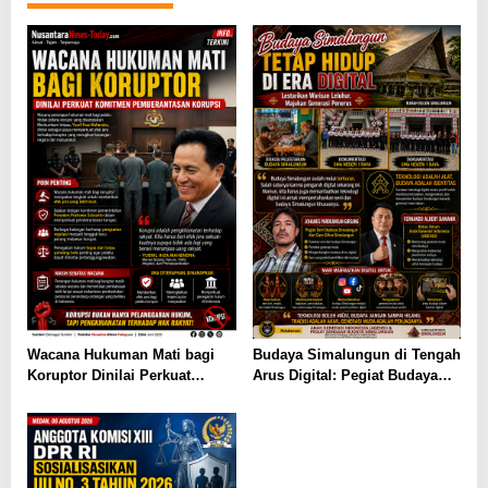
Wacana Hukuman Mati bagi
Budaya Simalungun di Tengah
Koruptor Dinilai Perkuat
Arus Digital: Pegiat Budaya
Komitmen Pemberantasan
dan AGENSI Ajak Generasi
Korupsi
Muda Menjaga Identitas
Leluhur