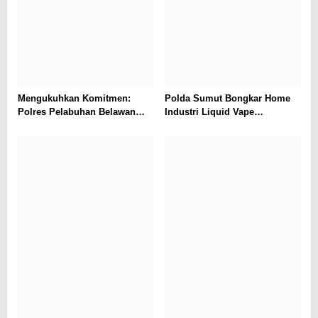
Mengukuhkan Komitmen:
Polda Sumut Bongkar Home
Polres Pelabuhan Belawan
Industri Liquid Vape
Ungkap 31 Kasus Narkotika,
Beretomidate, Bahan Baku
Amankan 37 Tersangka
Diduga dari Kamboja