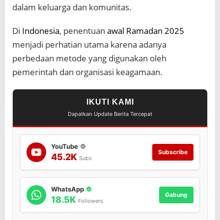
t
dalam keluarga dan komunitas.
a
n
Di
Indonesia
, penentuan
awal Ramadan 2025
h
i
menjadi perhatian utama karena adanya
n
perbedaan metode yang digunakan oleh
g
g
pemerintah dan organisasi keagamaan.
a
A
S
IKUTI KAMI
Dapatkan Update Berita Tercepat
YouTube
Subscribe
45.2K
Subs
WhatsApp
Gabung
18.5K
Followers