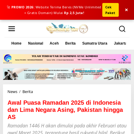
🚀
PROMO 2026:
Website Terima Beres (NVMe Unlimited
Cek
×
+ Gratis Domain) Mulai
Rp 2,5 Juta!
Paket
L
e
w
a
Home
Nasional
Aceh
Berita
Sumatra Utara
Jakarta
t
i
k
e
k
o
n
t
e
News
/
Berita
A
n
w
Awal Puasa Ramadan 2025 di Indonesia
a
l
dan Lima Negara Asing, Pakistan hingga
P
AS
u
Ramadan 1446 H akan dimulai pada akhir Februari atau
a
s
awal Maret 2025, tergantung hasil rukyatul hilal. Berikut