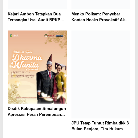
Kejari Ambon Tetapkan Dua
Menko Polkam: Penyebar
Tersangka Usai Audit BPKP
Konten Hoaks Provokatif Akan
Ungkap Kerugian Negara
Ditindak Tegas
Rp18,97 Miliar di PT Dok
Waiame
Disdik Kabupaten Simalungun
Apresiasi Peran Perempuan
dalam Pendidikan di Hari
JPU Tetap Tuntut Rimba dkk 3
Dharma Wanita Nasional 2026
Bulan Penjara, Tim Hukum
Minta Majelis Hakim Vonis