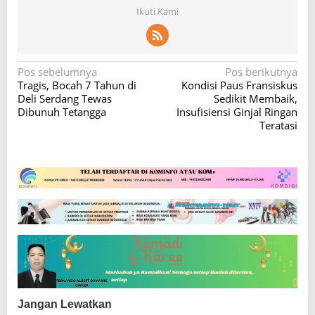
Ikuti Kami
N
Pos sebelumnya
Pos berikutnya
Tragis, Bocah 7 Tahun di
Kondisi Paus Fransiskus
a
Deli Serdang Tewas
Sedikit Membaik,
v
Dibunuh Tetangga
Insufisiensi Ginjal Ringan
Teratasi
i
g
a
s
i
p
o
s
Jangan Lewatkan