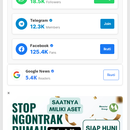
18.5K
Followers
C
u
r
Telegram
i
Join
12.3K
a
Members
n
O
l
Facebook
e
Ikuti
125.4K
Fans
h
A
w
a
Google News
Ikuti
k
5.4K
Readers
T
a
×
n
g
k
i
P
e
r