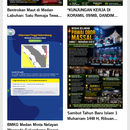
Bentrokan Maut di Medan
*KUNJUNGAN KERJA DI
Labuhan: Satu Remaja Tewas,
KORAMIL 09/MB, DANDIM
Dugaan Narkoba Mencuat
0201/MEDAN SEKALIGUS
RESMIKAN MUSHOLLA AL-
IKHLAS DAN SANTUNI ANAK
YATIM*
Sambut Tahun Baru Islam 1
Muharram 1448 H, Ribuan
Warga Medan Utara Gelar
BMKG Medan Minta Nelayan
Pawai Obor dan Tabligh Akbar