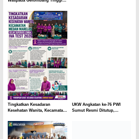
Waspada Gelombang Tinggi
Hingga 2,5 Meter di Perairan
Sumut
Tingkatkan Kesadaran
UKW Angkatan ke-76 PWI
Kesehatan Wanita, Kecamatan
Sumut Resmi Ditutup,
Medan Marelan Gelar
Muhammad Shahrir Ingatkan
Supervisi Lomba IVA Test
Profesionalitas Wartawan
2026