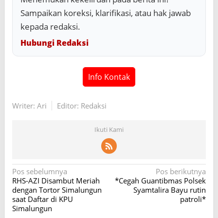
Sampaikan koreksi, klarifikasi, atau hak jawab
kepada redaksi.
Hubungi Redaksi
Info Kontak
Writer: Ari
Editor: Redaksi
Ikuti Kami
N
Pos sebelumnya
Pos berikutnya
RHS-AZI Disambut Meriah
*Cegah Guantibmas Polsek
a
dengan Tortor Simalungun
Syamtalira Bayu rutin
v
saat Daftar di KPU
patroli*
Simalungun
i