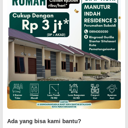
t
a
m
i
n
a
Ada yang bisa kami bantu?