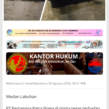
r
e
a
t
o
l
T
e
b
i
n
g
t
i
n
g
g
i
Waktu baca 2 menit
Diperbarui 30 Agustus 2024, 06:21 WIB
y
a
Medan Labuhan
n
g
d
PT Pertamina Patra Niaga di minta tegas terhadap