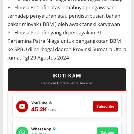
i
PT Elnusa Petrofin atas lemahnya pengawasan
j
a
terhadap penyaluran atau pendistribusian bahan
d
bakar minyak ( BBM ) oleh awak tangki karyawan
i
k
PT Elnusa Petrofin yang di percayakan PT
a
Pertamina Patra Niaga untuk pengangkutan BBM
n
t
ke SPBU di berbagai daerah Provinsi Sumatra Utara
e
Jumat Tgl 29 Agustus 2024
m
p
a
t
IKUTI KAMI
O
Dapatkan Update Berita Tercepat
p
e
r
YouTube
a
Subscribe
45.2K
s
Subs
i
B
B
WhatsApp
M
Gabung