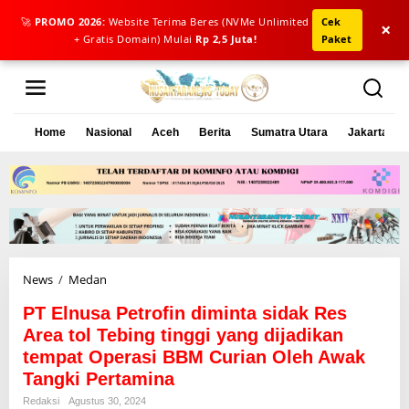
🚀
PROMO 2026:
Website Terima Beres (NVMe Unlimited
Cek
×
+ Gratis Domain) Mulai
Rp 2,5 Juta!
Paket
L
e
w
a
Home
Nasional
Aceh
Berita
Sumatra Utara
Jakarta
t
i
k
e
k
o
n
t
e
News
/
Medan
P
n
T
PT Elnusa Petrofin diminta sidak Res
E
l
Area tol Tebing tinggi yang dijadikan
n
tempat Operasi BBM Curian Oleh Awak
u
Tangki Pertamina
s
a
Redaksi
Agustus 30, 2024