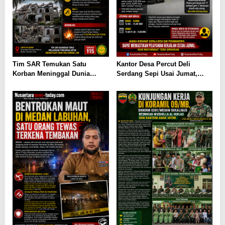
Tim SAR Temukan Satu
Kantor Desa Percut Deli
Korban Meninggal Dunia
Serdang Sepi Usai Jumat,
Pasca Ledakan Dahsyat di
Warga Kecewa Pelayanan
Kompleks Grand Polonia
Terhambat
Medan