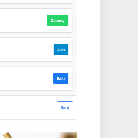
Gabung
Join
Ikuti
Ikuti