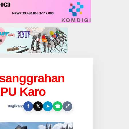
asanggrahan
KPU Karo
f
𝕏
➤
☎
🔗
Bagikan: