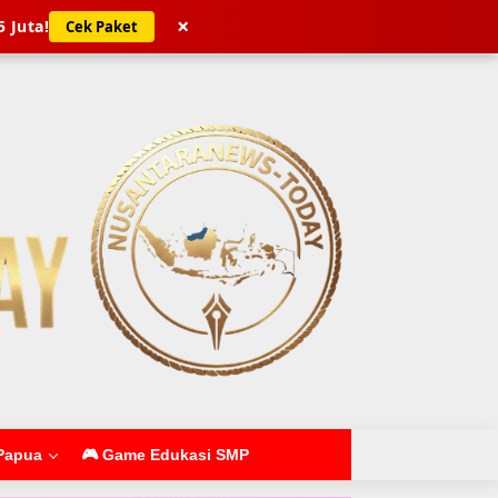
×
5 Juta!
Cek Paket
Papua
🎮 Game Edukasi SMP