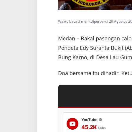
Waktu baca 3 menit
Diperbarui 29 Agustus 2
Medan – Bakal pasangan calon
Pendeta Edy Suranta Bukit (
Bung Karno, di Desa Lau Gumb
Doa bersama itu dihadiri Ketu
YouTube
45.2K
Subs