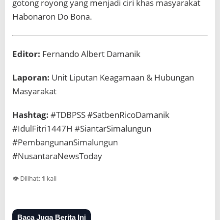
gotong royong yang menjadi ciri khas masyarakat
Habonaron Do Bona.
Editor:
Fernando Albert Damanik
Laporan:
Unit Liputan Keagamaan & Hubungan
Masyarakat
Hashtag:
#TDBPSS #SatbenRicoDamanik
#IdulFitri1447H #SiantarSimalungun
#PembangunanSimalungun
#NusantaraNewsToday
👁️ Dilihat:
1
kali
Baca Juga Berita Ini