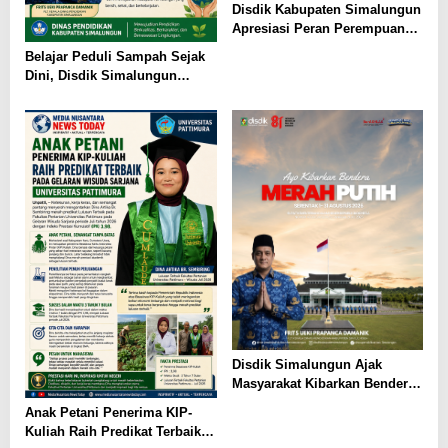
Disdik Kabupaten Simalungun
Apresiasi Peran Perempuan
dalam Pendidikan di Hari
Belajar Peduli Sampah Sejak
Dharma Wanita Nasional 2026
Dini, Disdik Simalungun
Perkuat Pendidikan Karakter
Berwawasan Lingkungan
Disdik Simalungun Ajak
Masyarakat Kibarkan Bendera
Merah Putih Sepanjang
Anak Petani Penerima KIP-
Agustus 2026
Kuliah Raih Predikat Terbaik