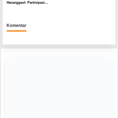
Haranggaol: Partisipasi
Evaluasi Berbasis Data 2023
Minim, Kesepakatan Strategis
Terwujud
Komentar