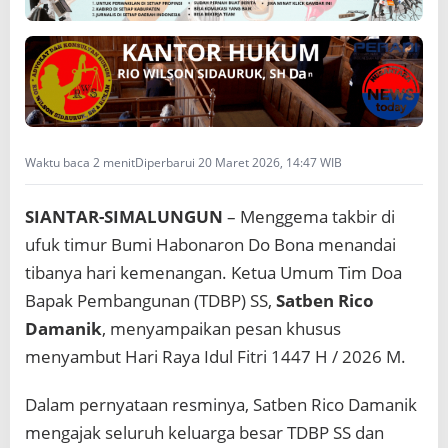
o
n
a
r
o
n
D
o
B
Waktu baca 2 menit
Diperbarui 20 Maret 2026, 14:47 WIB
o
n
SIANTAR-SIMALUNGUN
– Menggema takbir di
a
ufuk timur Bumi Habonaron Do Bona menandai
tibanya hari kemenangan. Ketua Umum Tim Doa
Bapak Pembangunan (TDBP) SS,
Satben Rico
Damanik
, menyampaikan pesan khusus
menyambut Hari Raya Idul Fitri 1447 H / 2026 M.
Dalam pernyataan resminya, Satben Rico Damanik
mengajak seluruh keluarga besar TDBP SS dan