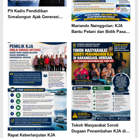
Plt Kadis Pendidikan
Simalungun Ajak Generasi
Muda Teladani Semangat
Mariando Nainggolan: KJA
Pengabdian TNI AU di Hari
Bantu Petani dan Bidik Pasar
Bakti ke-79
Ekspor Tilapia Haranggaol,
AMPH dan Dearma Tegaskan
Penataan Harus Mengacu Data
2023
Tokoh Masyarakat Soroti
Dugaan Penambahan KJA di
Rapat Keberlanjutan KJA
Haranggaol Horisan, Desak