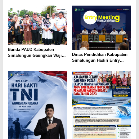
Pada Gelaran Wisuda Sarjana
Universitas Pattimura
Bunda PAUD Kabupaten
Dinas Pendidikan Kabupaten
Simalungun Gaungkan Wajib
Simalungun Hadiri Entry
Belajar 13 Tahun, PAUD Jadi
Meeting di Kejaksaan Negeri
Fondasi Generasi Indonesia
Simalungun, Perkuat Sinergi
Emas
dan Tata Kelola Pemerintahan