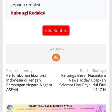
kepada redaksi.
Hubungi Redaksi
Info Kontak
Ikuti Kami
N
Pos sebelumnya
Pos berikutnya
Pertumbuhan Ekonomi
Keluarga Besar Nusantara
a
Indonesia di Tengah
News Today Ucapkan
v
Persaingan Negara-Negara
Selamat Hari Raya Idul Fitri
ASEAN
1447 H
i
g
a