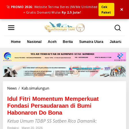
🚀
PROMO 2026:
Website Terima Beres (NVMe Unlimited
Cek
×
+ Gratis Domain) Mulai
Rp 2,5 Juta!
Paket
L
e
w
a
Home
Nasional
Aceh
Berita
Sumatra Utara
Jakarta
t
i
k
e
k
o
n
t
e
News
/
Kab.simalungun
I
n
d
Idul Fitri Momentum Memperkuat
u
l
Fondasi Persaudaraan di Bumi
F
Habonaron Do Bona
i
Ketua Umum TDBP SS Satben Rico Damanik:
t
r
Redaksi
Maret 20, 2026