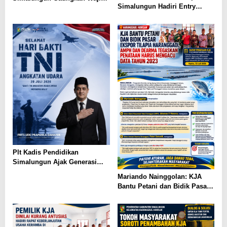
Simalungun Hadiri Entry
Belajar 13 Tahun, PAUD Jadi
Meeting di Kejaksaan Negeri
Fondasi Generasi Indonesia
Simalungun, Perkuat Sinergi
Emas
dan Tata Kelola Pemerintahan
Plt Kadis Pendidikan
Simalungun Ajak Generasi
Muda Teladani Semangat
Mariando Nainggolan: KJA
Pengabdian TNI AU di Hari
Bantu Petani dan Bidik Pasar
Bakti ke-79
Ekspor Tilapia Haranggaol,
AMPH dan Dearma Tegaskan
Penataan Harus Mengacu Data
2023