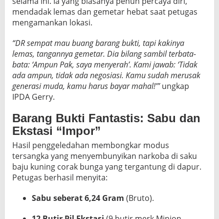
selama ini. Ia yang biasanya penuh percaya diri,
mendadak lemas dan gemetar hebat saat petugas
mengamankan lokasi.
“DR sempat mau buang barang bukti, tapi kakinya
lemas, tangannya gemetar. Dia bilang sambil terbata-
bata: ‘Ampun Pak, saya menyerah’. Kami jawab: ‘Tidak
ada ampun, tidak ada negosiasi. Kamu sudah merusak
generasi muda, kamu harus bayar mahal!’”
ungkap
IPDA Gerry.
Barang Bukti Fantastis: Sabu dan
Ekstasi “Impor”
Hasil penggeledahan membongkar modus
tersangka yang menyembunyikan narkoba di saku
baju kuning corak bunga yang tergantung di dapur.
Petugas berhasil menyita:
Sabu seberat 6,24 Gram
(Bruto).
12 Butir Pil Ekstasi
(9 butir merk Minion