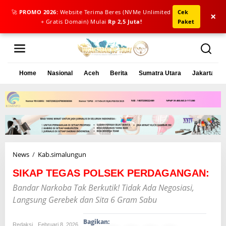
🚀
PROMO 2026:
Website Terima Beres (NVMe Unlimited
Cek
×
+ Gratis Domain) Mulai
Rp 2,5 Juta!
Paket
L
e
w
a
Home
Nasional
Aceh
Berita
Sumatra Utara
Jakarta
t
i
k
e
k
o
n
t
e
News
/
Kab.simalungun
S
n
I
SIKAP TEGAS POLSEK PERDAGANGAN:
K
A
Bandar Narkoba Tak Berkutik! Tidak Ada Negosiasi,
P
Langsung Gerebek dan Sita 6 Gram Sabu
T
E
G
Bagikan:
Redaksi
Februari 8, 2026