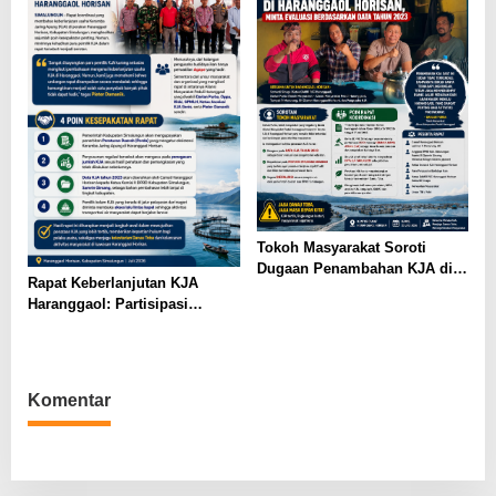
Tokoh Masyarakat Soroti
Dugaan Penambahan KJA di
Rapat Keberlanjutan KJA
Haranggaol Horisan, Desak
Haranggaol: Partisipasi
Evaluasi Berbasis Data 2023
Minim, Kesepakatan Strategis
Terwujud
Komentar