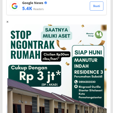
Google News
Ikuti
5.4K
Readers
×