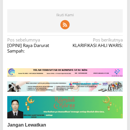
Ikuti Kami
N
Pos sebelumnya
Pos berikutnya
[OPINI] Raya Darurat
KLARIFIKASI AHLI WARIS:
a
Sampah:
v
i
g
a
s
i
p
o
s
Jangan Lewatkan