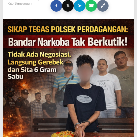
A
Kab.simalungun
f
𝕏
➤
☎
🔗
S
P
O
L
S
E
K
P
E
R
D
A
G
A
N
G
A
N
: