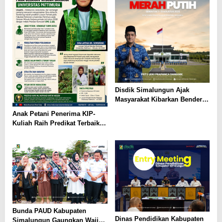
Disdik Simalungun Ajak
Masyarakat Kibarkan Bendera
Merah Putih Sepanjang
Anak Petani Penerima KIP-
Agustus 2026
Kuliah Raih Predikat Terbaik
Pada Gelaran Wisuda Sarjana
Universitas Pattimura
Bunda PAUD Kabupaten
Dinas Pendidikan Kabupaten
Simalungun Gaungkan Wajib