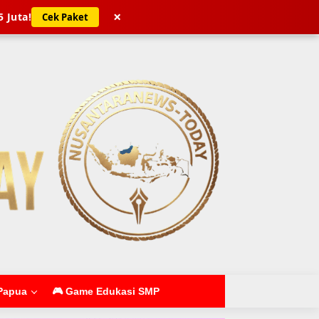
×
5 Juta!
Cek Paket
Papua
🎮 Game Edukasi SMP