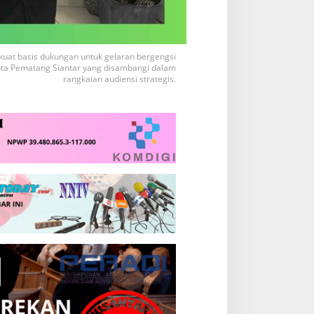
uat basis dukungan untuk gelaran bergengsi
Kota Pematang Siantar yang disambangi dalam
rangkaian audiensi strategis.