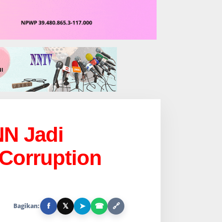
NN Jadi
Corruption
f
𝕏
➤
☎
🔗
Bagikan: