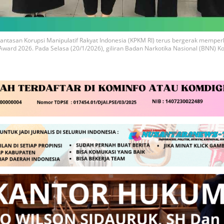
asan Korupsi Manipulatif Rakyat Indonesia (KPKM RI) terus bergerak memperk
 Award 2026. Pada Selasa (20/1/2026), giliran Badan Narkotika Nasional (BNN) 