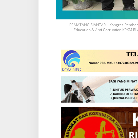
PEMATANG SIANTAR – Kongres Pemberant
Education & Anti Corruption KPKM RI