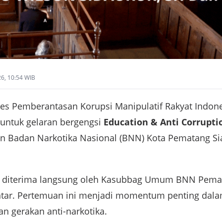
26, 10:54 WIB
es Pemberantasan Korupsi Manipulatif Rakyat Indones
untuk gelaran bergengsi
Education & Anti Corrupt
iran Badan Narkotika Nasional (BNN) Kota Pematang S
I diterima langsung oleh Kasubbag Umum BNN Pemat
tar. Pertemuan ini menjadi momentum penting dala
n gerakan anti-narkotika.