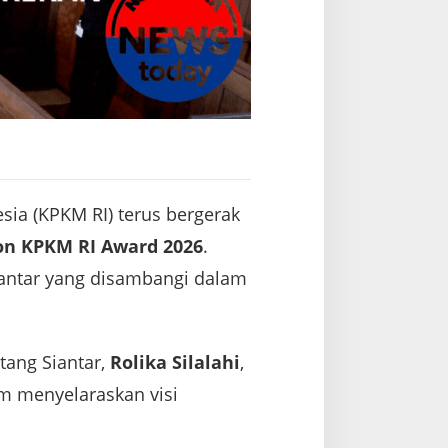
ia (KPKM RI) terus bergerak
ion KPKM RI Award 2026
.
iantar yang disambangi dalam
ang Siantar,
Rolika Silalahi
,
m menyelaraskan visi