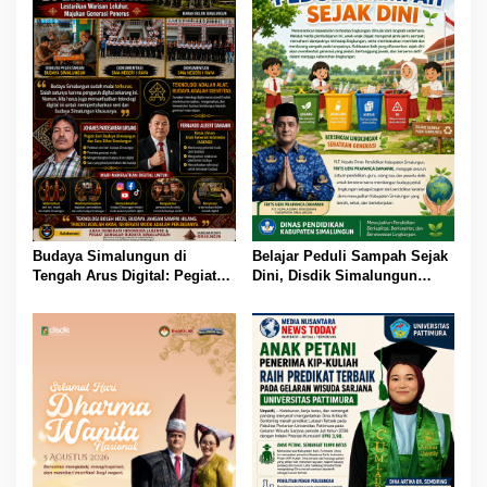
Budaya Simalungun di
Belajar Peduli Sampah Sejak
Tengah Arus Digital: Pegiat
Dini, Disdik Simalungun
Budaya dan AGENSI Ajak
Perkuat Pendidikan Karakter
Generasi Muda Menjaga
Berwawasan Lingkungan
Identitas Leluhur