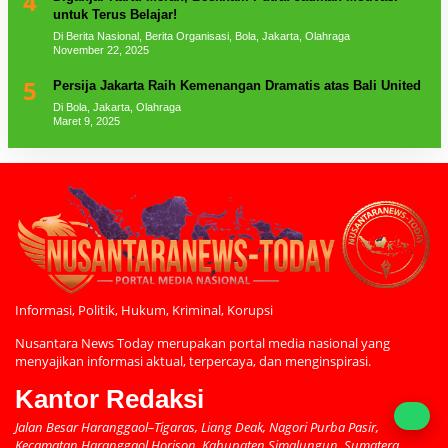
4
untuk Terus Belajar!
Di Berita Nasional, Berita Organisasi, Bola, Jakarta, Olahraga
November 22, 2025
5
Persija Jakarta Raih Kemenangan Dramatis atas Bali United
Di Bola, Jakarta, Olahraga
Maret 9, 2025
Informasi, Politik, Hukum, Kriminal, Korupsi
Nusantara News Today merupakan portal media nasional yang
menyajikan informasi aktual, terpercaya, dan menginspirasi.
Kantor Redaksi
Jalan Besar Haranggaol–Tigaras, Liang Deak, Nagori Purba Pasir,
Kecamatan Haranggaol Horison, Kabupaten Simalungun, Sumatera