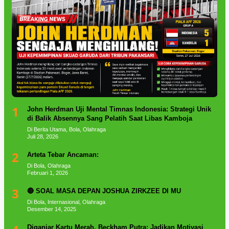
1
John Herdman Uji Mental Timnas Indonesia: Strategi Unik
di Balik Absennya Sang Pelatih Saat Libas Kamboja
Di Berita Utama, Bola, Olahraga
Juli 28, 2026
2
Arteta Tebar Ancaman:
Di Bola, Olahraga
Februari 1, 2026
3
🔴 SOAL MASA DEPAN JOSHUA ZIRKZEE DI MU
Di Bola, Internasional, Olahraga
Desember 14, 2025
Diganjar Kartu Merah, Beckham Putra: Jadikan Motivasi