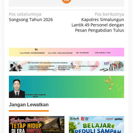
N
Pos sebelumnya
Pos berikutnya
Songsong Tahun 2026
Kapolres Simalungun
a
Lantik 49 Personel dengan
Pesan Pengabdian Tulus
v
i
g
a
s
i
p
o
s
Jangan Lewatkan