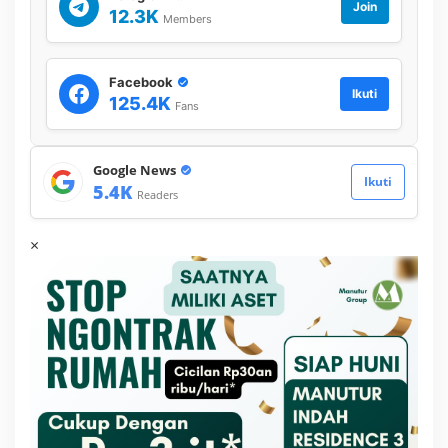
e
Join
12.3K
Members
r
t
a
n
Facebook
y
Ikuti
125.4K
Fans
a
k
a
n
Google News
Ikuti
5.4K
Readers
×