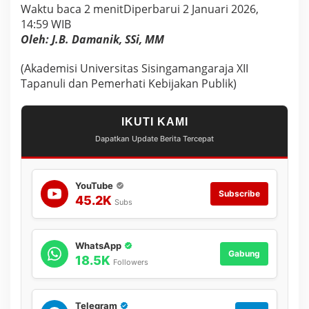
r
Waktu baca 2 menit
Diperbarui 2 Januari 2026,
E
14:59 WIB
t
Oleh: J.B. Damanik, SSi, MM
i
k
a
(Akademisi Universitas Sisingamangaraja XII
P
Tapanuli dan Pemerhati Kebijakan Publik)
u
b
l
IKUTI KAMI
i
k
Dapatkan Update Berita Tercepat
S
i
m
YouTube
a
Subscribe
45.2K
l
Subs
u
n
g
WhatsApp
u
Gabung
18.5K
n
Followers
D
i
p
Telegram