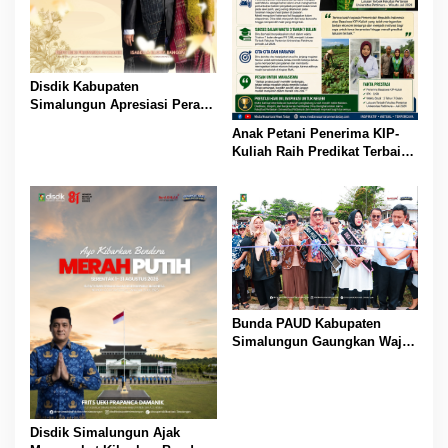
Disdik Kabupaten
Simalungun Apresiasi Peran
Perempuan dalam
Anak Petani Penerima KIP-
Pendidikan di Hari Dharma
Kuliah Raih Predikat Terbaik
Wanita Nasional 2026
Pada Gelaran Wisuda Sarjana
Universitas Pattimura
Bunda PAUD Kabupaten
Simalungun Gaungkan Wajib
Belajar 13 Tahun, PAUD Jadi
Fondasi Generasi Indonesia
Emas
Disdik Simalungun Ajak