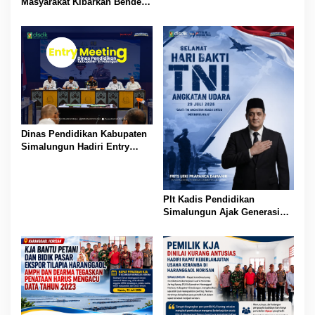
Masyarakat Kibarkan Bendera
Merah Putih Sepanjang
Agustus 2026
Dinas Pendidikan Kabupaten
Simalungun Hadiri Entry
Meeting di Kejaksaan Negeri
Simalungun, Perkuat Sinergi
dan Tata Kelola Pemerintahan
Plt Kadis Pendidikan
Simalungun Ajak Generasi
Muda Teladani Semangat
Pengabdian TNI AU di Hari
Bakti ke-79