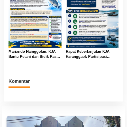
Mariando Nainggolan: KJA
Rapat Keberlanjutan KJA
Bantu Petani dan Bidik Pasar
Haranggaol: Partisipasi
Ekspor Tilapia Haranggaol,
Minim, Kesepakatan Strategis
AMPH dan Dearma Tegaskan
Terwujud
Penataan Harus Mengacu
Data 2023
Komentar