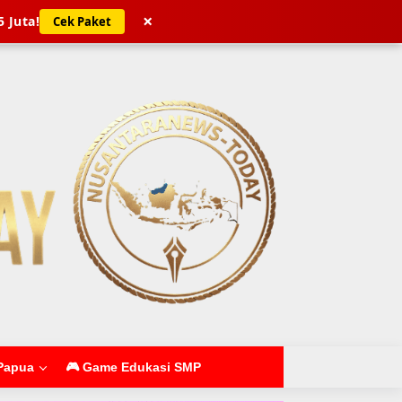
×
5 Juta!
Cek Paket
Papua
🎮 Game Edukasi SMP