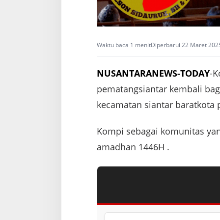
n
i
.
Waktu baca 1 menit
Diperbarui 22 Maret 202
NUSANTARANEWS-TODAY
-K
pematangsiantar kembali bagi 
kecamatan siantar baratkota 
Kompi sebagai komunitas yan
amadhan 1446H .