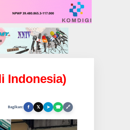
i Indonesia)
f
𝕏
➤
☎
🔗
Bagikan: