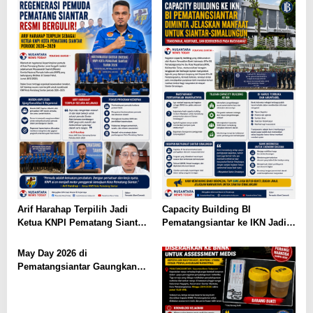
Masyarakat Diimbau Berhati-
hati
Arif Harahap Terpilih Jadi
Capacity Building BI
Ketua KNPI Pematang Siantar,
Pematangsiantar ke IKN Jadi
Tokoh Muda Ajak Gandeng
Sorotan, Publik Ingatkan
Tangan Demi Kemajuan
Pentingnya Efisiensi
May Day 2026 di
Anggaran
Pematangsiantar Gaungkan
Kolaborasi