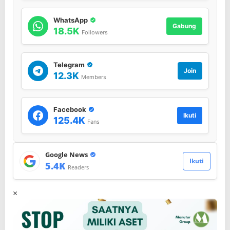
a
k
WhatsApp
Gabung
a
18.5K
Followers
n
U
p
Telegram
a
Join
12.3K
c
Members
a
r
a
Facebook
H
Ikuti
125.4K
Fans
U
T
R
I
Google News
Ikuti
.
5.4K
Readers
×