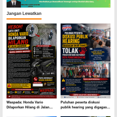
s
Jangan Lewatkan
Waspada: Honda Vario
Puluhan peserta diskusi
Dilaporkan Hilang di Jalan
publik hearing yang digagas
Sudirman Pematangsiantar,
Forum Rakyat Siantar Bicara