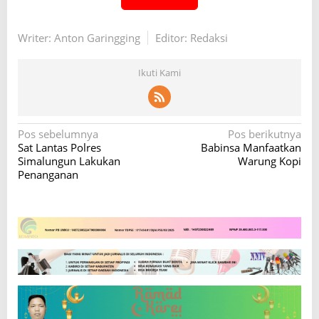
Writer: Anton Garingging
Editor: Redaksi
Ikuti Kami
N
Pos sebelumnya
Pos berikutnya
Sat Lantas Polres
Babinsa Manfaatkan
a
Simalungun Lakukan
Warung Kopi
v
Penanganan
i
g
a
s
i
p
o