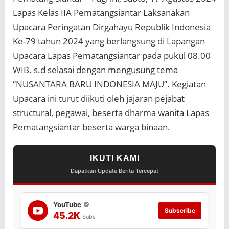
I
Lapas Kelas IIA Pematangsiantar Laksanakan
I
A
Upacara Peringatan Dirgahayu Republik Indonesia
P
Ke-79 tahun 2024 yang berlangsung di Lapangan
e
m
Upacara Lapas Pematangsiantar pada pukul 08.00
a
WIB. s.d selasai dengan mengusung tema
t
a
“NUSANTARA BARU INDONESIA MAJU”. Kegiatan
n
Upacara ini turut diikuti oleh jajaran pejabat
g
s
structural, pegawai, beserta dharma wanita Lapas
i
Pematangsiantar beserta warga binaan.
a
n
t
IKUTI KAMI
a
r
Dapatkan Update Berita Tercepat
L
a
k
YouTube
s
Subscribe
45.2K
a
Subs
n