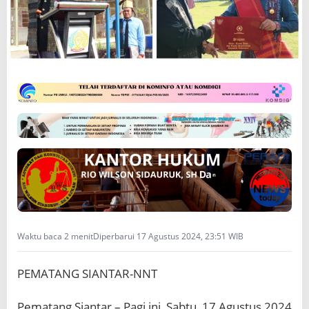
d
o
n
e
s
i
a
K
e
-
7
9
,
L
a
p
a
s
Waktu baca 2 menit
Diperbarui 17 Agustus 2024, 23:51 WIB
K
e
PEMATANG SIANTAR-NNT
l
a
s
Pematang Siantar – Pagi ini, Sabtu, 17 Agustus 2024