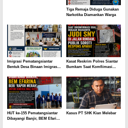
Tiga Remaja Diduga Gunakan
Narkotika Diamankan Warga
Imigrasi Pematangsiantar
Kasat Reskrim Polres Siantar
Bentuk Desa Binaan Imigrasi
Bumkam Saat Komfiimasi
di Tebing Tinggi
Marak Perjudian di Kota
Pematangsianțar di Jalan
Rindam
HUT ke-155 Pematangsiantar
Kasus PT SHK Kian Melebar
Dibayangi Banjir, BEM Efarina
Beri ‘Rapor Merah’ untuk