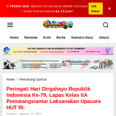
🚀
PROMO 2026:
Website Terima Beres (NVMe Unlimited
Cek
×
+ Gratis Domain) Mulai
Rp 2,5 Juta!
Paket
L
e
w
a
Home
Nasional
Aceh
Berita
Sumatra Utara
Jakarta
t
i
k
e
k
o
n
t
e
News
/
Pematang Siantar
P
n
e
Peringati Hari Dirgahayu Republik
r
i
Indonesia Ke-79, Lapas Kelas IIA
n
Pematangsiantar Laksanakan Upacara
g
HUT RI.
a
t
Redaksi
Agustus 17, 2024