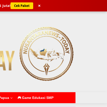
×
5 Juta!
Cek Paket
Papua
🎮 Game Edukasi SMP