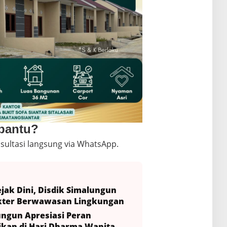
 bantu?
sultasi langsung via WhatsApp.
ejak Dini, Disdik Simalungun
akter Berwawasan Lingkungan
ungun Apresiasi Peran
kan di Hari Dharma Wanita