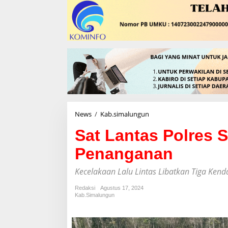
News
/
Kab.simalungun
S
a
Sat Lantas Polres
t
L
Penanganan
a
n
t
Kecelakaan Lalu Lintas Libatkan Tiga Ken
a
s
Redaksi
Agustus 17, 2024
Kab.simalungun
P
o
l
r