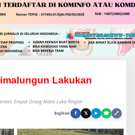
 Simalungun Lakukan
daraan, Empat Orang Alami Luka Ringan
f
𝕏
➤
☎
🔗
Bagikan: