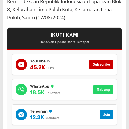
Kemerdekaan Republik Indonesia di Lapangan Blok
R
I
8, Kelurahan Lima Puluh Kota, Kecamatan Lima
Puluh, Sabtu (17/08/2024).
IKUTI KAMI
Dapatkan Update Berita Tercepat
YouTube
Subscribe
45.2K
Subs
WhatsApp
Gabung
18.5K
Followers
Telegram
Join
12.3K
Members