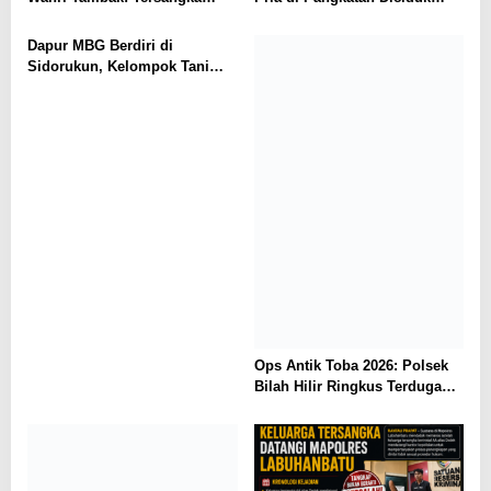
Wanri Tambak: Tersangka
Pria di Pangkatan Diciduk
Peragakan 17 Adegan, Dijerat
Polsek Bilah Hilir
Pasal Berlapis
Dapur MBG Berdiri di
Sidorukun, Kelompok Tani
dan UMKM Lokal Bergairah
Pasok Bahan Pangan
Ops Antik Toba 2026: Polsek
Bilah Hilir Ringkus Terduga
Pengedar Sabu di Perkebunan
Sawit