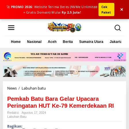
🚀
PROMO 2026:
Website Terima Beres (NVMe Unlimited
Cek
×
+ Gratis Domain) Mulai
Rp 2,5 Juta!
Paket
L
e
w
a
Home
Nasional
Aceh
Berita
Sumatra Utara
Jakarta
t
i
k
e
k
o
n
t
e
News
/
Labuhan batu
P
n
e
Pemkab Batu Bara Gelar Upacara
m
k
Peringatan HUT Ke-79 Kemerdekaan RI
a
Redaksi
Agustus 17, 2024
b
Labuhan Batu
B
Bagikan:
a