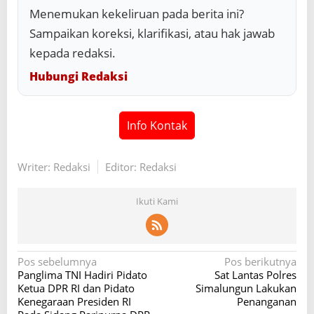
Menemukan kekeliruan pada berita ini?
Sampaikan koreksi, klarifikasi, atau hak jawab
kepada redaksi.
Hubungi Redaksi
Info Kontak
Writer: Redaksi
Editor: Redaksi
Ikuti Kami
N
Pos sebelumnya
Pos berikutnya
Panglima TNI Hadiri Pidato
Sat Lantas Polres
a
Ketua DPR RI dan Pidato
Simalungun Lakukan
v
Kenegaraan Presiden RI
Penanganan