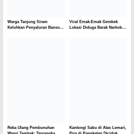
Warga Tanjung Siram
Viral Emak-Emak Gerebek
Keluhkan Penyaluran Bansos
Lokasi Diduga Barak Narkoba
Diduga Tidak Tepat Sasaran,
di Labura, Polisi Temukan Alat
Minta Data Penerima
Hisap
Dievaluasi
Reka Ulang Pembunuhan
Kantongi Sabu di Atas Lemari,