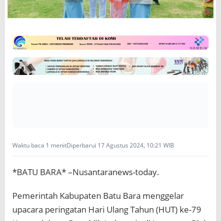
a
t
a
n
H
U
T
K
e
-
7
9
K
e
m
Waktu baca 1 menit
Diperbarui 17 Agustus 2024, 10:21 WIB
e
r
d
*BATU BARA* –Nusantaranews-today.
e
k
Pemerintah Kabupaten Batu Bara menggelar
a
a
upacara peringatan Hari Ulang Tahun (HUT) ke-79
n