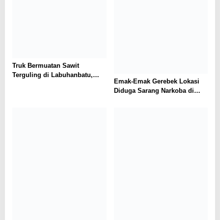
Truk Bermuatan Sawit
Terguling di Labuhanbatu,
Emak-Emak Gerebek Lokasi
Sejumlah Pelajar SMP
Diduga Sarang Narkoba di
Tertimpa TBS
Labura, Video Viral dan Warga
Desak Aparat Bertindak