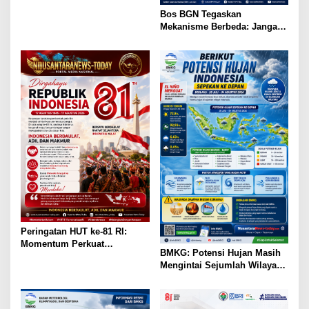
Bos BGN Tegaskan
Mekanisme Berbeda: Jangan
Bandingkan Sekolah Rusak
dengan Dapur MBG
Peringatan HUT ke-81 RI:
Momentum Perkuat
BMKG: Potensi Hujan Masih
Persatuan Menuju Indonesia
Mengintai Sejumlah Wilayah
Berdaulat, Adil, dan Makmur
Indonesia pada 28 Juli–4
Agustus 2026