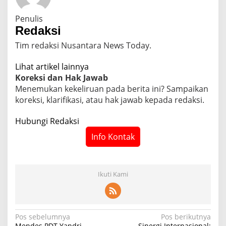
Penulis
Redaksi
Tim redaksi Nusantara News Today.
Lihat artikel lainnya
Koreksi dan Hak Jawab
Menemukan kekeliruan pada berita ini? Sampaikan
koreksi, klarifikasi, atau hak jawab kepada redaksi.
Hubungi Redaksi
Info Kontak
Ikuti Kami
N
Pos sebelumnya
Pos berikutnya
Mendes PDT Yandri
Sinergi Internasional: