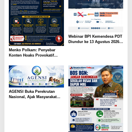
Webinar BPI Kemendesa PDT
Diundur ke 13 Agustus 2026,
Perkuat Ketahanan Pangan
Menko Polkam: Penyebar
Desa
Konten Hoaks Provokatif
Akan Ditindak Tegas
AGENSI Buka Perekrutan
Nasional, Ajak Masyarakat
Wujudkan Generasi Emas
Indonesia