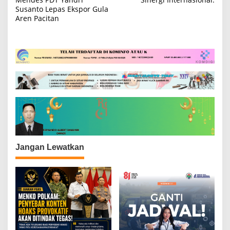
a
Susanto Lepas Ekspor Gula
Aren Pacitan
v
i
g
a
s
i
p
o
s
Jangan Lewatkan