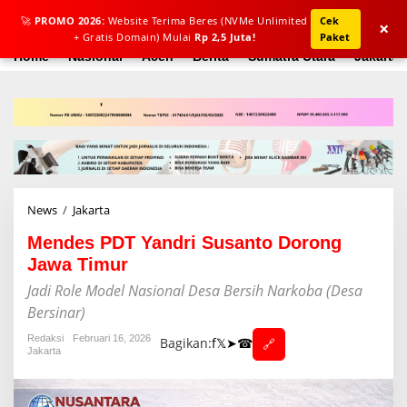
L
🚀
PROMO 2026:
Website Terima Beres (NVMe Unlimited
Cek
e
×
+ Gratis Domain) Mulai
Rp 2,5 Juta!
Paket
w
a
Home
Nasional
Aceh
Berita
Sumatra Utara
Jakarta
t
i
k
e
k
o
n
t
e
News
/
Jakarta
M
n
e
Mendes PDT Yandri Susanto Dorong
n
d
Jawa Timur
e
Jadi Role Model Nasional Desa Bersih Narkoba (Desa
s
P
Bersinar)
D
Redaksi
Februari 16, 2026
T
Bagikan:
f
𝕏
➤
☎
🔗
Jakarta
Y
a
n
d